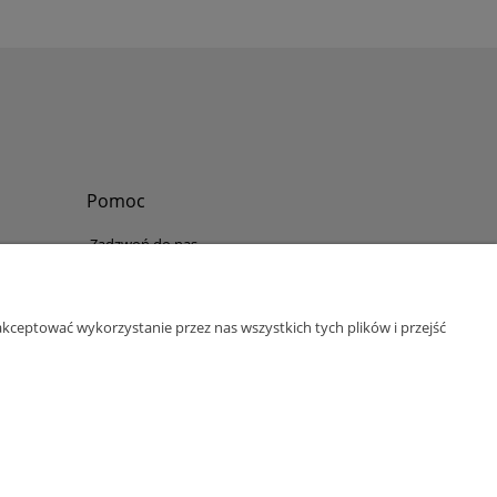
Pomoc
Zadzwoń do nas
Tel.
?
+48 730-860-006
Pon-Pt - 8:30 - 15:30
kceptować wykorzystanie przez nas wszystkich tych plików i przejść
bok@abinvest.info
ul. Lędzińska 14, 43-143 Lędziny, woj. śląskie
NIP: 6462981202