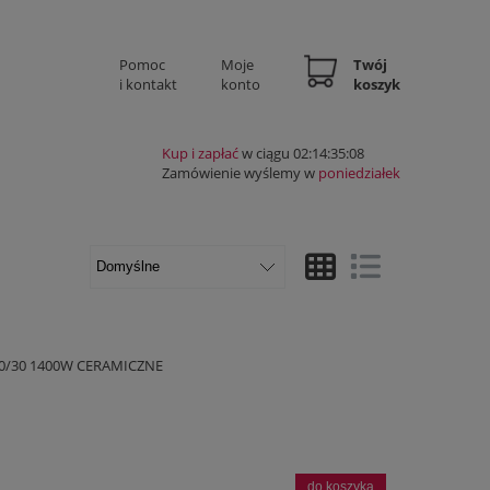
Pomoc
Moje
Twój
i kontakt
konto
koszyk
Kup i zapłać
w ciągu 02:14:35:07
Zamówienie wyślemy w
poniedziałek
Widok ze zdjęciem
Widok pełny
0/30 1400W CERAMICZNE
do koszyka