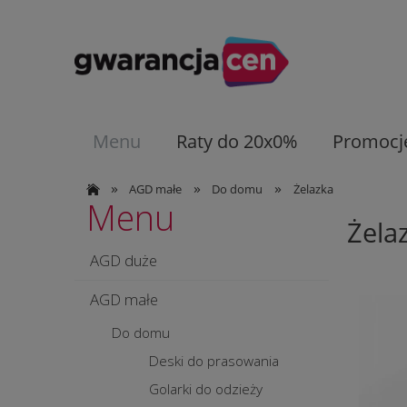
Menu
Raty do 20x0%
Promocj
»
»
»
AGD małe
Do domu
Żelazka
Menu
Żela
AGD duże
AGD małe
Do domu
Deski do prasowania
Golarki do odzieży