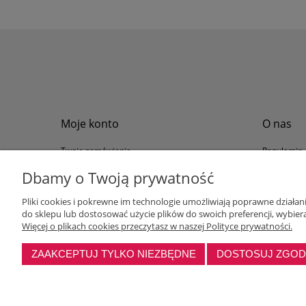
Moje konto
O nas
Twoje zamówienia
Regulamin
Przechowalnia
Formy płat
Dbamy o Twoją prywatność
Ustawienia konta
Formy dos
Pliki cookies i pokrewne im technologie umożliwiają poprawne działa
Polityka pr
do sklepu lub dostosować użycie plików do swoich preferencji, wybiera
Program loj
Więcej o plikach cookies przeczytasz w naszej Polityce prywatności.
ZAAKCEPTUJ TYLKO NIEZBĘDNE
DOSTOSUJ ZGO