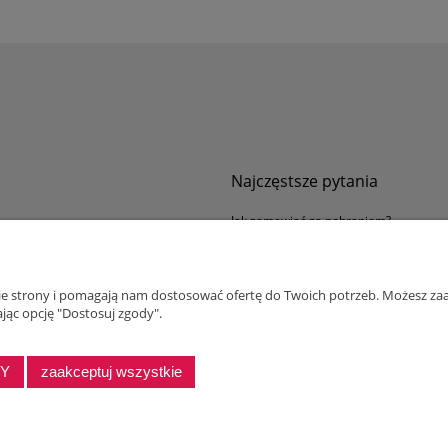
Najczęstsze pytania
Jak zamawiać za pobraniem?
ności
Kurier nie pozwala sprawdzić przesyłki
tawy
Zwroty i reklamacje
nie strony i pomagają nam dostosować ofertę do Twoich potrzeb. Możesz zaa
ywatności
jąc opcję "Dostosuj zgody".
alnościowy dla firm
DY
zaakceptuj wszystkie