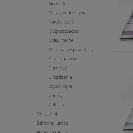
Grzejniki
Maszyny do szycia
Nawilżacze /
Oczyszczacze
Odkurzacze
Osuszacze powietrza
Stacje parowe
Termosy
Urządzenia
czyszczące
Zegary
Żelazka
Do kuchni
Zdrowie i uroda
Akcesoria AGD