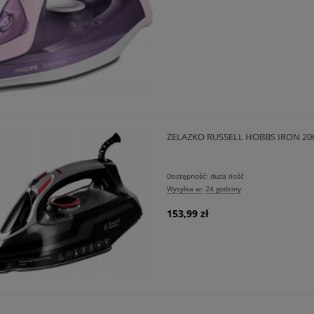
ŻELAZKO RUSSELL HOBBS IRON 206
Dostępność:
duża ilość
Wysyłka w:
24 godziny
153,99 zł