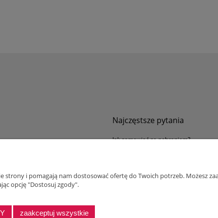
Najczęstsze pytania
Jak zamawiać za pobraniem?
ności
Kurier nie pozwala sprawdzić przesyłki
tawy
Zwroty i reklamacje
nie strony i pomagają nam dostosować ofertę do Twoich potrzeb. Możesz zaa
ywatności
jąc opcję "Dostosuj zgody".
alnościowy dla firm
DY
zaakceptuj wszystkie