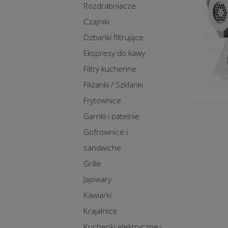
Rozdrabniacze
Czajniki
Dzbanki filtrujące
Ekspresy do kawy
Filtry kuchenne
Filiżanki / Szklanki
Frytownice
Garnki i patelnie
Gofrownice i
sandwiche
Grille
Jajowary
Kawiarki
Krajalnice
Kuchenki elektryczne i