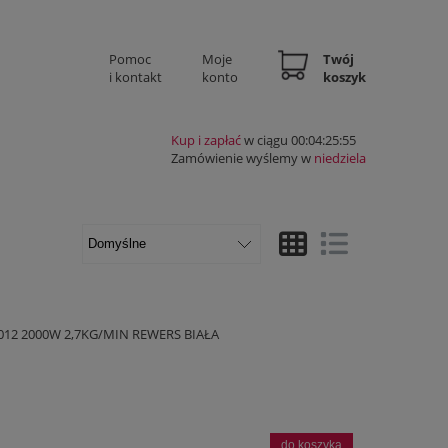
Pomoc
Moje
Twój
i kontakt
konto
koszyk
Kup i zapłać
w ciągu 00:04:25:54
Zamówienie wyślemy w
niedziela
Widok ze zdjęciem
Widok pełny
12 2000W 2,7KG/MIN REWERS BIAŁA
do koszyka