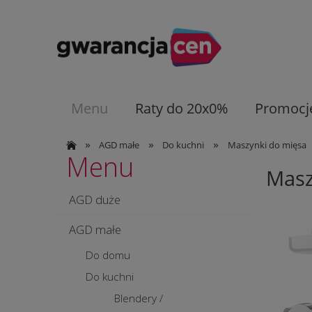
Menu
Raty do 20x0%
Promocj
»
»
»
AGD małe
Do kuchni
Maszynki do mięsa
Menu
Masz
AGD duże
AGD małe
Do domu
Do kuchni
Blendery /