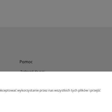
Pomoc
Zadzwoń do nas
Tel.
?
+48 730-860-006
Pon-Pt - 8:30 - 15:30
kceptować wykorzystanie przez nas wszystkich tych plików i przejść
bok@abinvest.info
ul. Lędzińska 14, 43-143 Lędziny, woj. śląskie
NIP: 6462981202