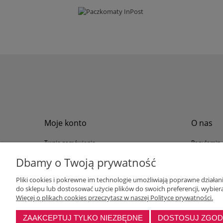
Moje konto
O nas
Twoje zamówienia
Regulamin
Przechowalnia
Formy płat
Dbamy o Twoją prywatność
Ustawienia konta
Formy dos
Pliki cookies i pokrewne im technologie umożliwiają poprawne działa
Polityka pr
do sklepu lub dostosować użycie plików do swoich preferencji, wybiera
Program loj
Więcej o plikach cookies przeczytasz w naszej Polityce prywatności.
ZAAKCEPTUJ TYLKO NIEZBĘDNE
DOSTOSUJ ZGO