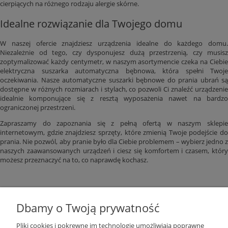
cierpiących na różnego rodzaju alergie skórne.
Idealne rozwiązanie dla Twojego domu
W naszej ofercie znajdziesz urządzenia idealne do każdego domu.
Niezależnie od tego, czy dysponujesz dużą przestrzenią, czy musisz
zoptymalizować każdy centymetr, w naszym asortymencie czeka na Ciebie
elektryczna suszarka automatyczna bębnowa, która spełni Twoje
oczekiwania. Nasze automatyczne suszarki bębnowe do prania ubrań są
dostępne w różnych rozmiarach i stylach, co pozwoli Ci znaleźć urządzenie
idealnie komponujące się z resztą wyposażenia nawet na bardzo
ograniczonej przestrzeni.
Zapraszamy do zapoznania się z pełną ofertą w naszym sklepie
internetowym, gdzie znajdziesz sprzęty, które zmienią Twoje podejście do
prania. Nie pozwól, aby pranie było dla Ciebie problemem – wybierz jedno z
naszych zaawansowanych urządzeń i ciesz się komfortem i czasem, który
możesz przeznaczyć na to, co naprawdę kochasz.
Dbamy o Twoją prywatność
Pliki cookies i pokrewne im technologie umożliwiają poprawne