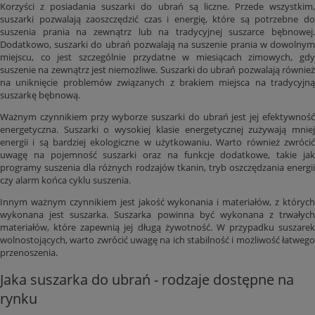
Korzyści z posiadania suszarki do ubrań są liczne. Przede wszystkim,
suszarki pozwalają zaoszczędzić czas i energię, które są potrzebne do
suszenia prania na zewnątrz lub na tradycyjnej suszarce bębnowej.
Dodatkowo, suszarki do ubrań pozwalają na suszenie prania w dowolnym
miejscu, co jest szczególnie przydatne w miesiącach zimowych, gdy
suszenie na zewnątrz jest niemożliwe. Suszarki do ubrań pozwalają również
na uniknięcie problemów związanych z brakiem miejsca na tradycyjną
suszarkę bębnową.
Ważnym czynnikiem przy wyborze suszarki do ubrań jest jej efektywność
energetyczna. Suszarki o wysokiej klasie energetycznej zużywają mniej
energii i są bardziej ekologiczne w użytkowaniu. Warto również zwrócić
uwagę na pojemność suszarki oraz na funkcje dodatkowe, takie jak
programy suszenia dla różnych rodzajów tkanin, tryb oszczędzania energii
czy alarm końca cyklu suszenia.
Innym ważnym czynnikiem jest jakość wykonania i materiałów, z których
wykonana jest suszarka. Suszarka powinna być wykonana z trwałych
materiałów, które zapewnią jej długą żywotność. W przypadku suszarek
wolnostojących, warto zwrócić uwagę na ich stabilność i możliwość łatwego
przenoszenia.
Jaka suszarka do ubrań - rodzaje dostępne na
rynku