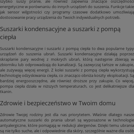
szybko suszy pranie, ale również zapewnia znaczące oszczędności
energetyczne w porównaniu do innych urządzeń do suszenia. Funkcje takie
jak sensor wilgotności czy programy czasowe dodatkowo umożliwiają
dostosowanie pracy urządzenia do Twoich indywidualnych potrzeb.
Suszarki kondensacyjne a suszarki z pompą
ciepła
Suszarki kondensacyjne i suszarki z pompą ciepła to dwa popularne typy
urządzeń do suszenia ubrań. Suszarki kondensacyjne działają poprzez
skraplanie pary wodnej z mokrych ubrań, którą następnie zbierają w
zbiorniku lub odprowadzają do kanalizacji. Są zazwyczaj tańsze w zakupie,
ale zużywają więcej energii. Z kolei suszarki z pompą ciepła wykorzystują
technologię odzyskiwania ciepła, co znacząco obniża koszty eksploatacji. Są
bardziej energooszczędne, ale również droższe przy zakupie. Co więcej,
pompa ciepła działa w niższych temperaturach, co jest delikatniejsze dla
tkanin.
Zdrowie i bezpieczeństwo w Twoim domu
Zdrowie Twojej rodziny jest dla nas priorytetem. Właśnie dlatego nasze
automatyczne suszarki do prania ubrań są wyposażone w technologie
antyalergiczne, które pomagają w redukcji alergenów. Dzięki temu ubrania
są nie tylko suche, ale i odpowiednie dla skóry, szczególnie ważne dla osób