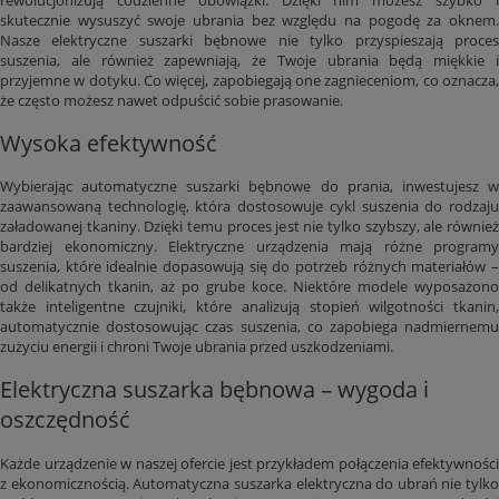
skutecznie wysuszyć swoje ubrania bez względu na pogodę za oknem.
Nasze elektryczne suszarki bębnowe nie tylko przyspieszają proces
suszenia, ale również zapewniają, że Twoje ubrania będą miękkie i
przyjemne w dotyku. Co więcej, zapobiegają one zagnieceniom, co oznacza,
że często możesz nawet odpuścić sobie prasowanie.
Wysoka efektywność
Wybierając automatyczne suszarki bębnowe do prania, inwestujesz w
zaawansowaną technologię, która dostosowuje cykl suszenia do rodzaju
załadowanej tkaniny. Dzięki temu proces jest nie tylko szybszy, ale również
bardziej ekonomiczny. Elektryczne urządzenia mają różne programy
suszenia, które idealnie dopasowują się do potrzeb różnych materiałów –
od delikatnych tkanin, aż po grube koce. Niektóre modele wyposażono
także inteligentne czujniki, które analizują stopień wilgotności tkanin,
automatycznie dostosowując czas suszenia, co zapobiega nadmiernemu
zużyciu energii i chroni Twoje ubrania przed uszkodzeniami.
Elektryczna suszarka bębnowa – wygoda i
oszczędność
Każde urządzenie w naszej ofercie jest przykładem połączenia efektywności
z ekonomicznością. Automatyczna suszarka elektryczna do ubrań nie tylko