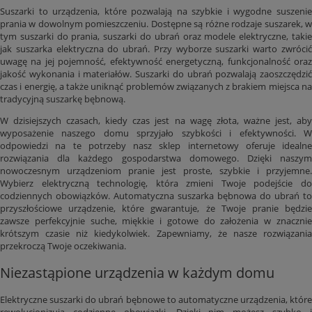
Suszarki to urządzenia, które pozwalają na szybkie i wygodne suszenie
prania w dowolnym pomieszczeniu. Dostępne są różne rodzaje suszarek, w
tym suszarki do prania, suszarki do ubrań oraz modele elektryczne, takie
jak suszarka elektryczna do ubrań. Przy wyborze suszarki warto zwrócić
uwagę na jej pojemność, efektywność energetyczną, funkcjonalność oraz
jakość wykonania i materiałów. Suszarki do ubrań pozwalają zaoszczędzić
czas i energię, a także uniknąć problemów związanych z brakiem miejsca na
tradycyjną suszarkę bębnową.
W dzisiejszych czasach, kiedy czas jest na wagę złota, ważne jest, aby
wyposażenie naszego domu sprzyjało szybkości i efektywności. W
odpowiedzi na te potrzeby nasz sklep internetowy oferuje idealne
rozwiązania dla każdego gospodarstwa domowego. Dzięki naszym
nowoczesnym urządzeniom pranie jest proste, szybkie i przyjemne.
Wybierz elektryczną technologię, która zmieni Twoje podejście do
codziennych obowiązków. Automatyczna suszarka bębnowa do ubrań to
przyszłościowe urządzenie, które gwarantuje, że Twoje pranie będzie
zawsze perfekcyjnie suche, miękkie i gotowe do założenia w znacznie
krótszym czasie niż kiedykolwiek. Zapewniamy, że nasze rozwiązania
przekroczą Twoje oczekiwania.
Niezastąpione urządzenia w każdym domu
Elektryczne suszarki do ubrań bębnowe to automatyczne urządzenia, które
rewolucjonizują codzienne obowiązki. Dzięki nim możesz szybko i