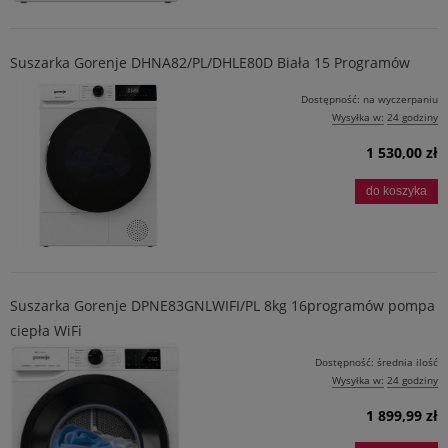
Suszarka Gorenje DHNA82/PL/DHLE80D Biała 15 Programów
Dostępność:
na wyczerpaniu
Wysyłka w:
24 godziny
1 530,00 zł
do koszyka
Suszarka Gorenje DPNE83GNLWIFI/PL 8kg 16programów pompa
ciepła WiFi
Dostępność:
średnia ilość
Wysyłka w:
24 godziny
1 899,99 zł