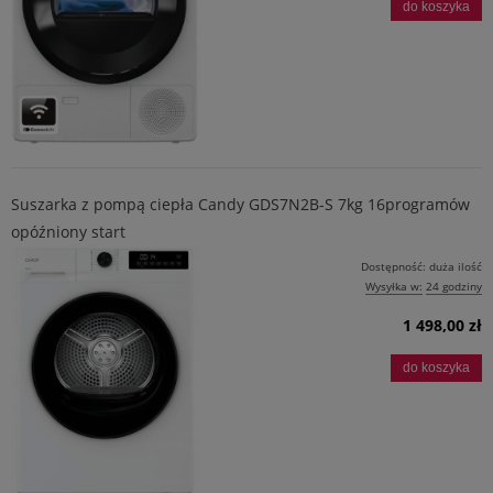
do koszyka
Suszarka z pompą ciepła Candy GDS7N2B-S 7kg 16programów
opóźniony start
Dostępność:
duża ilość
Wysyłka w:
24 godziny
1 498,00 zł
do koszyka