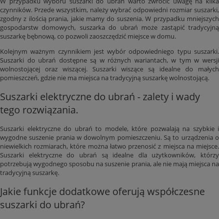
W przypadku wyboru suszarki do ubrań warto zwrócić uwagę na kilka
czynników. Przede wszystkim, należy wybrać odpowiedni rozmiar suszarki,
zgodny z ilością prania, jakie mamy do suszenia. W przypadku mniejszych
gospodarstw domowych, suszarka do ubrań może zastąpić tradycyjną
suszarkę bębnową, co pozwoli zaoszczędzić miejsce w domu.
Kolejnym ważnym czynnikiem jest wybór odpowiedniego typu suszarki.
Suszarki do ubrań dostępne są w różnych wariantach, w tym w wersji
wolnostojącej oraz wiszącej. Suszarki wiszące są idealne do małych
pomieszczeń, gdzie nie ma miejsca na tradycyjną suszarkę wolnostojącą.
Suszarki elektryczne do ubrań - zalety i wady
tego rozwiązania.
Suszarki elektryczne do ubrań to modele, które pozwalają na szybkie i
wygodne suszenie prania w dowolnym pomieszczeniu. Są to urządzenia o
niewielkich rozmiarach, które można łatwo przenosić z miejsca na miejsce.
Suszarki elektryczne do ubrań są idealne dla użytkowników, którzy
potrzebują wygodnego sposobu na suszenie prania, ale nie mają miejsca na
tradycyjną suszarkę.
Jakie funkcje dodatkowe oferują współczesne
suszarki do ubrań?