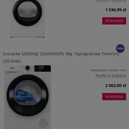
1 536,99 zł
do koszyka
Suszarka GORENJE D2HNE9D/PL 9kg 15programów TimerDry
LED biała
nowość
Dostępność:
średnia ilość
Wysyłka w:
24 godziny
2 063,00 zł
do koszyka