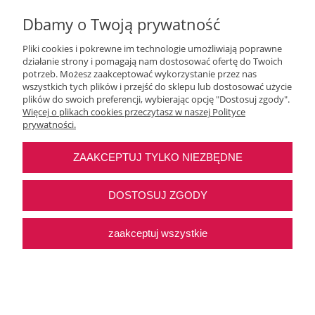
Dbamy o Twoją prywatność
Pliki cookies i pokrewne im technologie umożliwiają poprawne
działanie strony i pomagają nam dostosować ofertę do Twoich
potrzeb. Możesz zaakceptować wykorzystanie przez nas
wszystkich tych plików i przejść do sklepu lub dostosować użycie
Moje konto
plików do swoich preferencji, wybierając opcję "Dostosuj zgody".
Więcej o plikach cookies przeczytasz w naszej Polityce
prywatności.
O nas
ZAAKCEPTUJ TYLKO NIEZBĘDNE
Najczęstsze pytania
DOSTOSUJ ZGODY
Pomoc
zaakceptuj wszystkie
Sklep internetowy Shoper Premium