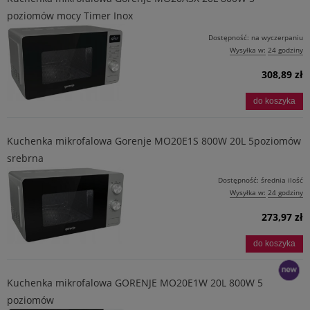
poziomów mocy Timer Inox
nowość
Dostępność:
na wyczerpaniu
Wysyłka w:
24 godziny
308,89 zł
do koszyka
Kuchenka mikrofalowa Gorenje MO20E1S 800W 20L 5poziomów
srebrna
Dostępność:
średnia ilość
Wysyłka w:
24 godziny
273,97 zł
do koszyka
Kuchenka mikrofalowa GORENJE MO20E1W 20L 800W 5
poziomów
nowość