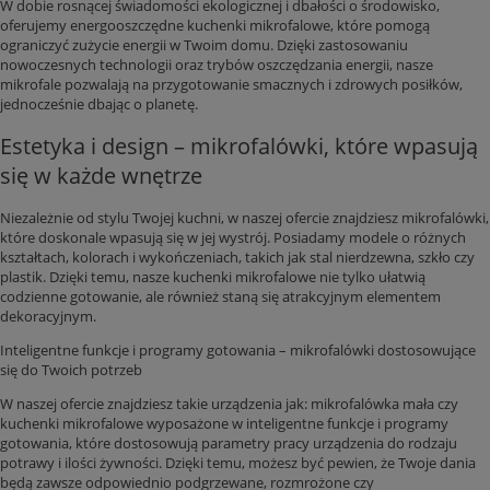
W dobie rosnącej świadomości ekologicznej i dbałości o środowisko,
oferujemy energooszczędne kuchenki mikrofalowe, które pomogą
ograniczyć zużycie energii w Twoim domu. Dzięki zastosowaniu
nowoczesnych technologii oraz trybów oszczędzania energii, nasze
mikrofale pozwalają na przygotowanie smacznych i zdrowych posiłków,
jednocześnie dbając o planetę.
Estetyka i design – mikrofalówki, które wpasują
się w każde wnętrze
Niezależnie od stylu Twojej kuchni, w naszej ofercie znajdziesz mikrofalówki,
które doskonale wpasują się w jej wystrój. Posiadamy modele o różnych
kształtach, kolorach i wykończeniach, takich jak stal nierdzewna, szkło czy
plastik. Dzięki temu, nasze kuchenki mikrofalowe nie tylko ułatwią
codzienne gotowanie, ale również staną się atrakcyjnym elementem
dekoracyjnym.
Inteligentne funkcje i programy gotowania – mikrofalówki dostosowujące
się do Twoich potrzeb
W naszej ofercie znajdziesz takie urządzenia jak: mikrofalówka mała czy
kuchenki mikrofalowe wyposażone w inteligentne funkcje i programy
gotowania, które dostosowują parametry pracy urządzenia do rodzaju
potrawy i ilości żywności. Dzięki temu, możesz być pewien, że Twoje dania
będą zawsze odpowiednio podgrzewane, rozmrożone czy