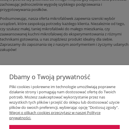
zachowując jednocześnie wygodę szybkiego podgrzewania i
przygotowywania posiłków.
Podsumowując, nasza oferta mikrofalówek zapewnia szeroki wybór
urządzeń, które zaspokoją potrzeby każdego klienta. Niezależnie od tego,
czy szukasz małej, taniej mikrofalówki do małego mieszkania, czy
zaawansowanej kuchni mikrofalowej do eksperymentowania z różnymi
technikami gotowania, u nas znajdziesz produkt idealny dla siebie.
Zapraszamy do zapoznania się z naszym asortymentem i życzymy udanych
zakupów!
Dbamy o Twoją prywatność
Pliki cookies i pokrewne im technologie umożliwiają poprawne
działanie strony i pomagają nam dostosować ofertę do Twoich
potrzeb. Możesz zaakceptować wykorzystanie przez nas
wszystkich tych plików i przejść do sklepu lub dostosować użycie
Moje konto
plików do swoich preferencji, wybierając opcję "Dostosuj zgody".
Więcej o plikach cookies przeczytasz w naszej Polityce
prywatności.
O nas