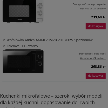
Dostępność:
na wyczerpaniu
Wysyłka w:
24 godziny
239,60 zł
do koszyka
Mikrofalówka Amica AMMF20M2B 20L 700W 5poziomów
MultiWave LED czarny
Dostępność:
duża ilość
Wysyłka w:
24 godziny
268,86 zł
do koszyka
Kuchenki mikrofalowe – szeroki wybór modeli
dla każdej kuchni: dopasowanie do Twoich