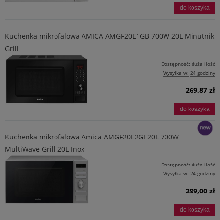
do koszyka
Kuchenka mikrofalowa AMICA AMGF20E1GB 700W 20L Minutnik
Grill
Dostępność:
duża ilość
Wysyłka w:
24 godziny
269,87 zł
do koszyka
Kuchenka mikrofalowa Amica AMGF20E2GI 20L 700W
MultiWave Grill 20L Inox
nowość
Dostępność:
duża ilość
Wysyłka w:
24 godziny
299,00 zł
do koszyka