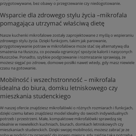
przygotowywane, bez obawy o przegrzewanie czy niedogotowanie.
Wsparcie dla zdrowego stylu życia –mikrofala
pomagająca utrzymać właściwą dietę
Nasze kuchenki mikrofalowe zostały zaprojektowane z myślą o wspieraniu
zdrowego stylu życia. Dzięki funkcjom, takim jak parowanie,
przygotowywanie potraw w mikrofalówce może stać się alternatywą dla
smażenia na tłuszczu, co pozwala ograniczyć spożycie kalorii i nasyconych
tłuszczów. Ponadto, szybkie podgrzewanie i rozmrażanie sprawiają, że
możesz sięgać po zdrowe, domowe posiłki nawet wtedy, gdy masz niewiele
czasu na gotowanie.
Mobilność i wszechstronność – mikrofala
idealna do biura, domku letniskowego czy
mieszkania studenckiego
W naszej ofercie znajdziesz mikrofalówki o różnych rozmiarach i funkcjach,
dzięki czemu łatwo znajdziesz model idealny do swoich indywidualnych
potrzeb i przestrzeni. Małe, kompaktowe mikrofalówki sprawdzą się
idealnie w niewielkich kuchniach, biurach, domkach letniskowych czy
mieszkaniach studenckich. Dzięki swojej mobilności, możesz zabrać je ze
sobą w podróż czy przenieść do innego miejsca, gdy zajdzie taka potrzeba,