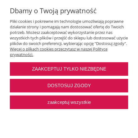
Dbamy o Twoją prywatność
Pliki cookies i pokrewne im technologie umożliwiają poprawne
działanie strony i pomagają nam dostosować ofertę do Twoich
potrzeb. Możesz zaakceptować wykorzystanie przez nas
wszystkich tych plików i przejść do sklepu lub dostosować użycie
Moje konto
plików do swoich preferencji, wybierając opcję "Dostosuj zgody".
Więcej o plikach cookies przeczytasz w naszej Polityce
prywatności.
O nas
ZAAKCEPTUJ TYLKO NIEZBĘDNE
Najczęstsze pytania
DOSTOSUJ ZGODY
Pomoc
zaakceptuj wszystkie
Sklep internetowy Shoper Premium