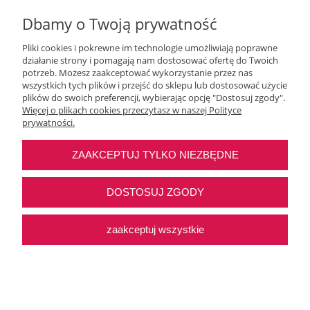
Dbamy o Twoją prywatność
Pliki cookies i pokrewne im technologie umożliwiają poprawne
działanie strony i pomagają nam dostosować ofertę do Twoich
potrzeb. Możesz zaakceptować wykorzystanie przez nas
wszystkich tych plików i przejść do sklepu lub dostosować użycie
Moje konto
plików do swoich preferencji, wybierając opcję "Dostosuj zgody".
Więcej o plikach cookies przeczytasz w naszej Polityce
prywatności.
O nas
ZAAKCEPTUJ TYLKO NIEZBĘDNE
Najczęstsze pytania
DOSTOSUJ ZGODY
Pomoc
zaakceptuj wszystkie
Sklep internetowy Shoper Premium