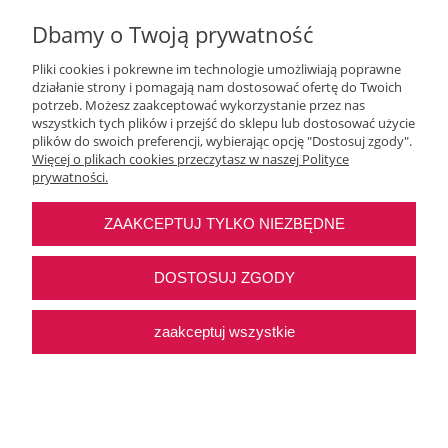
Dbamy o Twoją prywatność
Pliki cookies i pokrewne im technologie umożliwiają poprawne
działanie strony i pomagają nam dostosować ofertę do Twoich
potrzeb. Możesz zaakceptować wykorzystanie przez nas
wszystkich tych plików i przejść do sklepu lub dostosować użycie
Moje konto
plików do swoich preferencji, wybierając opcję "Dostosuj zgody".
Więcej o plikach cookies przeczytasz w naszej Polityce
prywatności.
O nas
ZAAKCEPTUJ TYLKO NIEZBĘDNE
Najczęstsze pytania
DOSTOSUJ ZGODY
Pomoc
zaakceptuj wszystkie
Sklep internetowy Shoper Premium