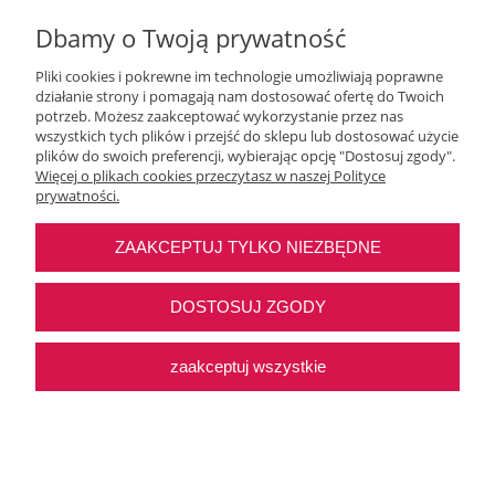
Dbamy o Twoją prywatność
Pliki cookies i pokrewne im technologie umożliwiają poprawne
działanie strony i pomagają nam dostosować ofertę do Twoich
potrzeb. Możesz zaakceptować wykorzystanie przez nas
wszystkich tych plików i przejść do sklepu lub dostosować użycie
Moje konto
plików do swoich preferencji, wybierając opcję "Dostosuj zgody".
Więcej o plikach cookies przeczytasz w naszej Polityce
prywatności.
O nas
ZAAKCEPTUJ TYLKO NIEZBĘDNE
Najczęstsze pytania
DOSTOSUJ ZGODY
Pomoc
zaakceptuj wszystkie
Sklep internetowy Shoper Premium