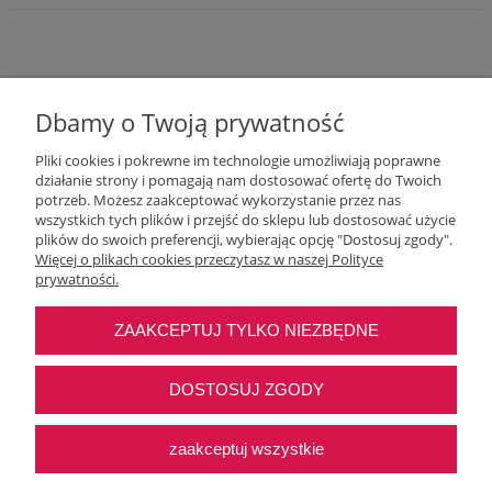
Dbamy o Twoją prywatność
Pliki cookies i pokrewne im technologie umożliwiają poprawne
działanie strony i pomagają nam dostosować ofertę do Twoich
potrzeb. Możesz zaakceptować wykorzystanie przez nas
wszystkich tych plików i przejść do sklepu lub dostosować użycie
Moje konto
plików do swoich preferencji, wybierając opcję "Dostosuj zgody".
Więcej o plikach cookies przeczytasz w naszej Polityce
prywatności.
O nas
ZAAKCEPTUJ TYLKO NIEZBĘDNE
Najczęstsze pytania
DOSTOSUJ ZGODY
Pomoc
zaakceptuj wszystkie