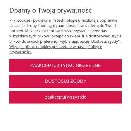
Dbamy o Twoją prywatność
Pliki cookies i pokrewne im technologie umożliwiają poprawne
działanie strony i pomagają nam dostosować ofertę do Twoich
potrzeb. Możesz zaakceptować wykorzystanie przez nas
wszystkich tych plików i przejść do sklepu lub dostosować użycie
Moje konto
plików do swoich preferencji, wybierając opcję "Dostosuj zgody".
Więcej o plikach cookies przeczytasz w naszej Polityce
prywatności.
O nas
ZAAKCEPTUJ TYLKO NIEZBĘDNE
Najczęstsze pytania
DOSTOSUJ ZGODY
Pomoc
zaakceptuj wszystkie
Sklep internetowy Shoper Premium