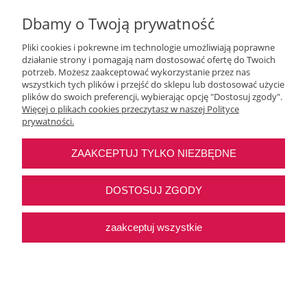
Dbamy o Twoją prywatność
Pliki cookies i pokrewne im technologie umożliwiają poprawne
działanie strony i pomagają nam dostosować ofertę do Twoich
potrzeb. Możesz zaakceptować wykorzystanie przez nas
wszystkich tych plików i przejść do sklepu lub dostosować użycie
Moje konto
plików do swoich preferencji, wybierając opcję "Dostosuj zgody".
Więcej o plikach cookies przeczytasz w naszej Polityce
prywatności.
O nas
ZAAKCEPTUJ TYLKO NIEZBĘDNE
Najczęstsze pytania
DOSTOSUJ ZGODY
Pomoc
zaakceptuj wszystkie
Sklep internetowy Shoper Premium