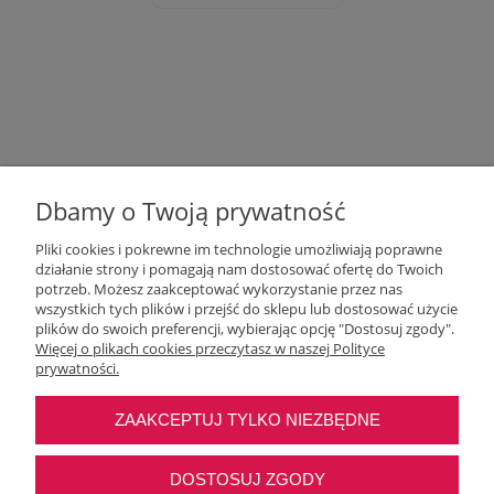
Dbamy o Twoją prywatność
Pliki cookies i pokrewne im technologie umożliwiają poprawne
działanie strony i pomagają nam dostosować ofertę do Twoich
potrzeb. Możesz zaakceptować wykorzystanie przez nas
wszystkich tych plików i przejść do sklepu lub dostosować użycie
Moje konto
plików do swoich preferencji, wybierając opcję "Dostosuj zgody".
Więcej o plikach cookies przeczytasz w naszej Polityce
prywatności.
O nas
ZAAKCEPTUJ TYLKO NIEZBĘDNE
Najczęstsze pytania
DOSTOSUJ ZGODY