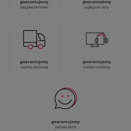
gwarantujemy
gwarantujemy
bezpieczeństwo
najlepsze ceny
Jesteśmy prawdziwi :)
90% dostaw następnego
możesz przyjść i
dnia, bez dopłat!
zobaczyć nasze sklepy
gwarantujemy
gwarantujemy
szybką dostawę
osbiór osobisty
Sprawdź nasze 100%
zadowolenia Klientów
gwarantujemy
zadowolenie