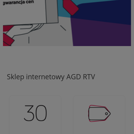
Sklep internetowy AGD RTV
Ciężko pracujemy aby
Jesteśmy firmą z 30-
zapewnić najlepsze
letnim doświadczeniem
oferty