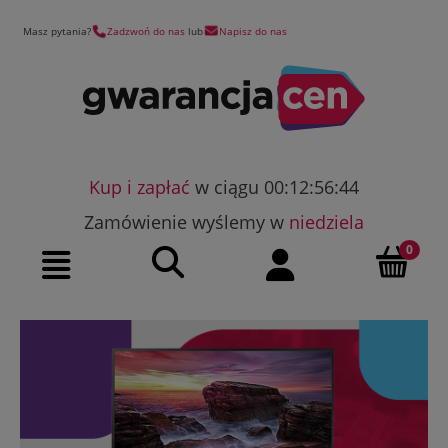
Masz pytania?
Zadzwoń do nas
lub
Napisz do nas
Kup i zapłać
w ciągu 00:12:56:43
Zamówienie wyślemy w
niedziela
Szukaj
Moje konto
Menu