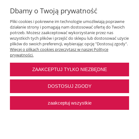
Dbamy o Twoją prywatność
Pliki cookies i pokrewne im technologie umożliwiają poprawne
działanie strony i pomagają nam dostosować ofertę do Twoich
potrzeb. Możesz zaakceptować wykorzystanie przez nas
wszystkich tych plików i przejść do sklepu lub dostosować użycie
Moje konto
plików do swoich preferencji, wybierając opcję "Dostosuj zgody".
Więcej o plikach cookies przeczytasz w naszej Polityce
prywatności.
O nas
ZAAKCEPTUJ TYLKO NIEZBĘDNE
Najczęstsze pytania
DOSTOSUJ ZGODY
Pomoc
zaakceptuj wszystkie
Sklep internetowy Shoper Premium