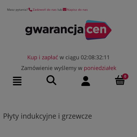
Masz pytania?
Zadzwoń do nas
lub
Napisz do nas
Kup i zapłać
w ciągu 02:08:32:10
Zamówienie wyślemy w
poniedziałek
Szukaj
Moje konto
Menu
Płyty indukcyjne i grzewcze