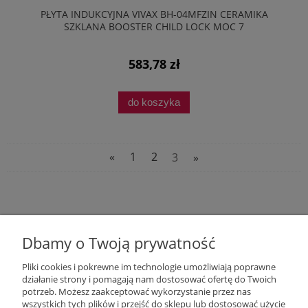
PŁYTA INDUKCYJNA VIVAX BH-04MFZIN CERAMIKA
SZKLANA BOOSTER CHILD LOCK MOC 7
583,78 zł
do koszyka
«
1
2
3
»
Dbamy o Twoją prywatność
Pliki cookies i pokrewne im technologie umożliwiają poprawne
działanie strony i pomagają nam dostosować ofertę do Twoich
potrzeb. Możesz zaakceptować wykorzystanie przez nas
wszystkich tych plików i przejść do sklepu lub dostosować użycie