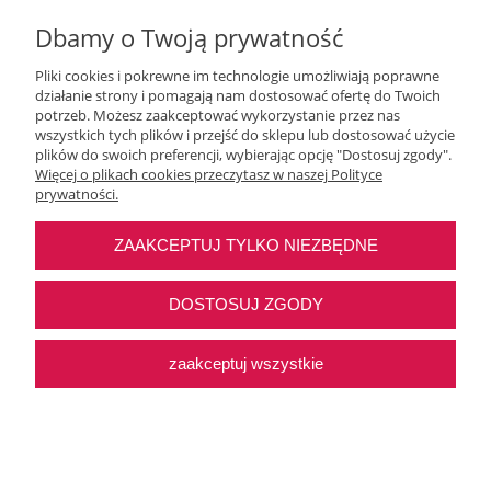
Dbamy o Twoją prywatność
Pliki cookies i pokrewne im technologie umożliwiają poprawne
działanie strony i pomagają nam dostosować ofertę do Twoich
potrzeb. Możesz zaakceptować wykorzystanie przez nas
wszystkich tych plików i przejść do sklepu lub dostosować użycie
Moje konto
plików do swoich preferencji, wybierając opcję "Dostosuj zgody".
Więcej o plikach cookies przeczytasz w naszej Polityce
prywatności.
O nas
ZAAKCEPTUJ TYLKO NIEZBĘDNE
Najczęstsze pytania
DOSTOSUJ ZGODY
Pomoc
zaakceptuj wszystkie
Sklep internetowy Shoper Premium