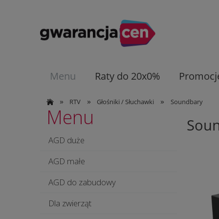
Menu
Raty do 20x0%
Promocj
»
»
»
RTV
Głośniki / Słuchawki
Soundbary
Menu
Sou
AGD duże
AGD małe
AGD do zabudowy
Dla zwierząt