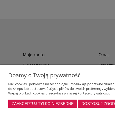
Moje konto
O nas
Twoje zamówienia
Regulamin
Przechowalnia
Formy płat
Dbamy o Twoją prywatność
Ustawienia konta
Formy dos
Pliki cookies i pokrewne im technologie umożliwiają poprawne działa
Polityka pr
do sklepu lub dostosować użycie plików do swoich preferencji, wybiera
Program loj
Więcej o plikach cookies przeczytasz w naszej Polityce prywatności.
ZAAKCEPTUJ TYLKO NIEZBĘDNE
DOSTOSUJ ZGO