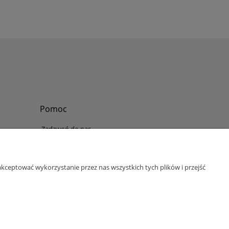
Pomoc
Zadzwoń do nas
Tel.
?
+48 730-860-006
Pon-Pt - 8:30 - 15:30
kceptować wykorzystanie przez nas wszystkich tych plików i przejść
bok@abinvest.info
ul. Lędzińska 14, 43-143 Lędziny, woj. śląskie
NIP: 6462981202