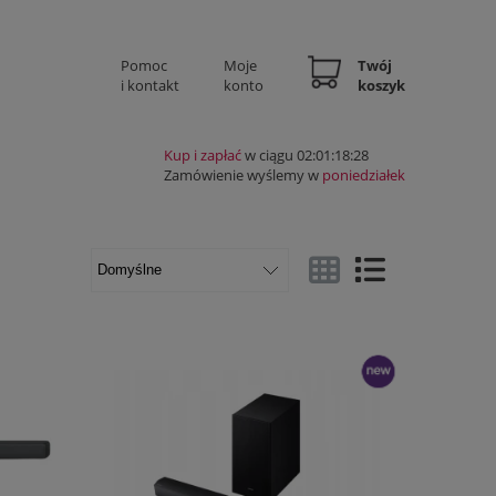
Pomoc
Moje
Twój
i kontakt
konto
koszyk
Kup i zapłać
w ciągu 02:01:18:28
Zamówienie wyślemy w
poniedziałek
Widok ze zdjęciem
Widok pełny
nowość