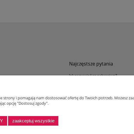
Najczęstsze pytania
Jak zamawiać za pobraniem?
ności
Kurier nie pozwala sprawdzić przesyłki
tawy
Zwroty i reklamacje
nie strony i pomagają nam dostosować ofertę do Twoich potrzeb. Możesz zaa
ywatności
jąc opcję "Dostosuj zgody".
alnościowy dla firm
DY
zaakceptuj wszystkie