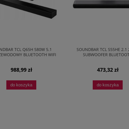
NDBAR TCL Q65H 580W 5.1
SOUNDBAR TCL S55HE 2.1
ZEWODOWY BLUETOOTH WIFI
SUBWOOFER BLUETOO
CZARNY
BEZPRZEWODOWY HDMI 
988,99 zł
473,32 zł
do koszyka
do koszyka