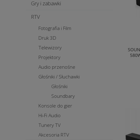
Gry i zabawki
RTV
Fotografia i Film
Druk 3D
Telewizory
SOUN
580
Projektory
Audio przenośne
Głośniki / Słuchawki
Głośniki
Soundbary
Konsole do gier
Hi-Fi Audio
Tunery TV
Akcesoria RTV