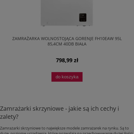
ZAMRAŻARKA WOLNOSTOJĄCA GORENJE FH10EAW 95L
85,4CM 40DB BIAŁA
798,99 zł
do koszyka
Zamrażarki skrzyniowe - jakie są ich cechy i
zalety?
Zamrażarki skrzyniowe to największe modele zamrażarek na rynku. Są to
duże, poziome urządzenia, które pozwalają na przechowywanie dużej ilości