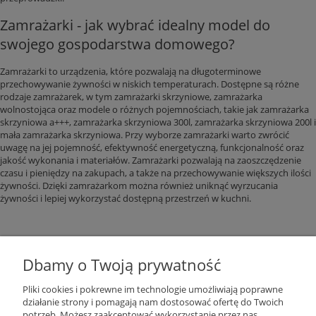
Zamrażarki - jak wybrać idealny model do
swojego gospodarstwa domowego?
Zamrażarki to urządzenia, które pozwalają na długoterminowe
przechowywanie żywności w niskich temperaturach. Dostępne są różne
rodzaje zamrażarek, w tym zamrażarki skrzyniowe, zamrażarka
wolnostojąca oraz modele o różnych pojemnościach, takie jak zamrażarka
skrzyniowa a+++, zamrażarka skrzyniowa 300l, zamrażarka skrzyniowa 200l i
mała zamrażarka skrzyniowa. Przy wyborze zamrażarki warto zwrócić
uwagę na jej pojemność, efektywność energetyczną, funkcjonalność oraz
jakość wykonania i materiałów. Zamrażarki pozwalają na zaoszczędzenie
czasu i pieniędzy na zakupach, a także na przechowywanie większych ilości
żywności. Dzięki zamrażarkom można również uniknąć wyrzucania
żywności i lepiej wykorzystać dostępną przestrzeń w kuchni.
Dbamy o Twoją prywatność
Pliki cookies i pokrewne im technologie umożliwiają poprawne
działanie strony i pomagają nam dostosować ofertę do Twoich
potrzeb. Możesz zaakceptować wykorzystanie przez nas