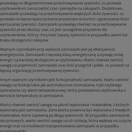
pozwalają na długoterminowe przechowywanie żywności, co pozwala
użytkownikom zaoszczędzić czas i pieniądze na zakupach. Dodatkowo,
zamrażarki pozwalają na przechowywanie większych ilości żywności, co
pozwala na lepsze wykorzystanie przestrzeni w kuchni i ograniczenie ilości
wyrzucanej żywności. Zamrażarki pozwalają również na przechowywanie
żywności przez dłuższy czas, co jest szczególnie przydatne dla
użytkowników, którzy chcą mieć zapasy żywności w przypadku awarii lub
braku dostępności sklepów.
Ważnym czynnikiem przy wyborze zamrażarki jest jej efektywność
energetyczna. Zamrażarki z wysoką klasą energetyczną zużywają mniej
energii i są bardziej ekologiczne w użytkowaniu. Warto również zwrócić
uwagę na pojemność zamrażarki oraz ilość przegród i półek, co pozwoli na
lepszą organizację przechowywanej żywności.
Innym ważnym czynnikiem jest funkcjonalność zamrażarki. Warto zwrócić
uwagę na funkcje takie jak automatyczne rozmrażanie, tryb szybkiego
zamrażania czy alarm temperaturowy, który powiadamia użytkownika o
wzroście temperatury w zamrażarce.
Warto również zwrócić uwagę na jakość wykonania i materiałów, z których
wykonana jest zamrażarka. Zamrażarka powinna być wykonana z trwałych
materiałów, które zapewnią jej długą żywotność. W przypadku zamrażarek
skrzyniowych, warto zwrócić uwagę na ich izolację, która wpływa na zużycie
energii oraz na możliwość transportowania zamrażarki w przypadku
przeprowadzki.