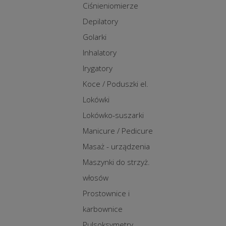
Ciśnieniomierze
Depilatory
Golarki
Inhalatory
Irygatory
Koce / Poduszki el.
Lokówki
Lokówko-suszarki
Manicure / Pedicure
Masaż - urządzenia
Maszynki do strzyż.
włosów
Prostownice i
karbownice
Pulsoksymetry