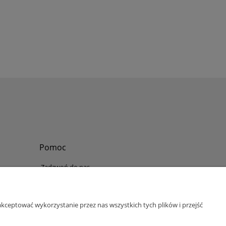
Pomoc
Zadzwoń do nas
Tel.
?
+48 730-860-006
Pon-Pt - 8:30 - 15:30
kceptować wykorzystanie przez nas wszystkich tych plików i przejść
bok@abinvest.info
ul. Lędzińska 14, 43-143 Lędziny, woj. śląskie