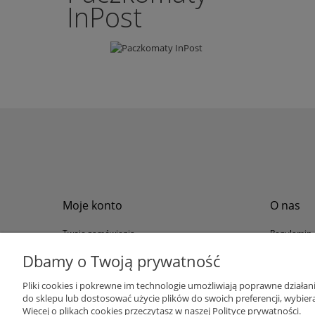
InPost
Moje konto
O nas
Twoje zamówienia
Regulamin
Przechowalnia
Formy płat
Dbamy o Twoją prywatność
Ustawienia konta
Formy dos
Pliki cookies i pokrewne im technologie umożliwiają poprawne działa
Polityka pr
do sklepu lub dostosować użycie plików do swoich preferencji, wybiera
Program loj
Więcej o plikach cookies przeczytasz w naszej Polityce prywatności.