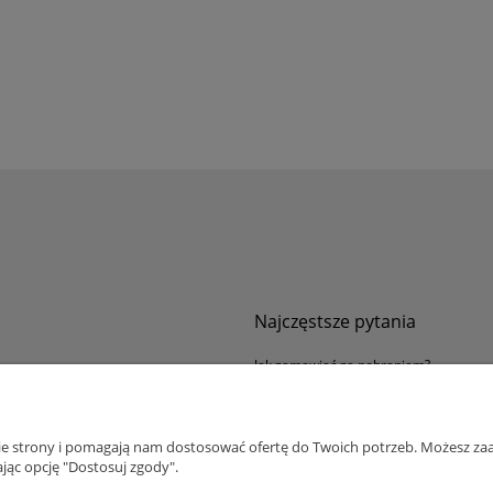
Najczęstsze pytania
Jak zamawiać za pobraniem?
ności
Kurier nie pozwala sprawdzić przesyłki
tawy
Zwroty i reklamacje
nie strony i pomagają nam dostosować ofertę do Twoich potrzeb. Możesz zaa
ywatności
jąc opcję "Dostosuj zgody".
alnościowy dla firm