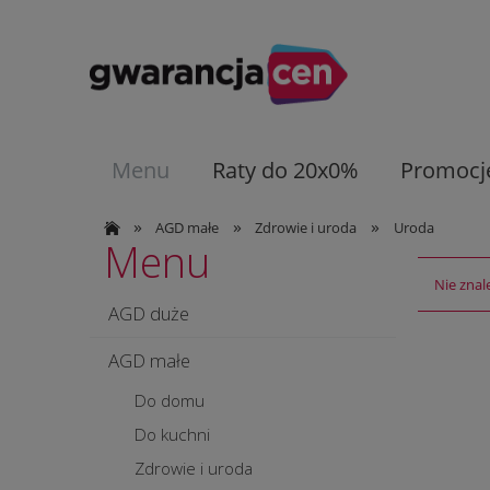
Menu
Raty do 20x0%
Promocj
»
»
»
AGD małe
Zdrowie i uroda
Uroda
Menu
Nie znal
AGD duże
AGD małe
Do domu
Do kuchni
Zdrowie i uroda