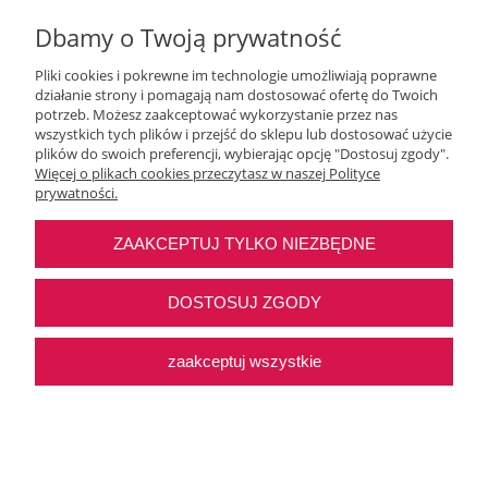
Dbamy o Twoją prywatność
Pliki cookies i pokrewne im technologie umożliwiają poprawne
działanie strony i pomagają nam dostosować ofertę do Twoich
potrzeb. Możesz zaakceptować wykorzystanie przez nas
wszystkich tych plików i przejść do sklepu lub dostosować użycie
Moje konto
plików do swoich preferencji, wybierając opcję "Dostosuj zgody".
Więcej o plikach cookies przeczytasz w naszej Polityce
prywatności.
O nas
ZAAKCEPTUJ TYLKO NIEZBĘDNE
Najczęstsze pytania
DOSTOSUJ ZGODY
Pomoc
zaakceptuj wszystkie
Sklep internetowy Shoper Premium