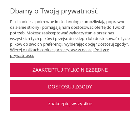
Dbamy o Twoją prywatność
Pliki cookies i pokrewne im technologie umożliwiają poprawne
działanie strony i pomagają nam dostosować ofertę do Twoich
potrzeb. Możesz zaakceptować wykorzystanie przez nas
wszystkich tych plików i przejść do sklepu lub dostosować użycie
Moje konto
plików do swoich preferencji, wybierając opcję "Dostosuj zgody".
Więcej o plikach cookies przeczytasz w naszej Polityce
prywatności.
O nas
ZAAKCEPTUJ TYLKO NIEZBĘDNE
Najczęstsze pytania
DOSTOSUJ ZGODY
Pomoc
zaakceptuj wszystkie
Sklep internetowy Shoper Premium