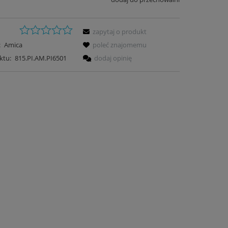
zapytaj o produkt
:
Amica
poleć znajomemu
ktu:
815.PI.AM.PI6501
dodaj opinię