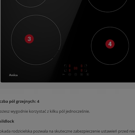
czba pól grzejnych: 4
żesz wygodnie korzystać z kilku pól jednocześnie.
hildlock
okada rodzicielska pozwala na skuteczne zabezpieczenie ustawień przed n