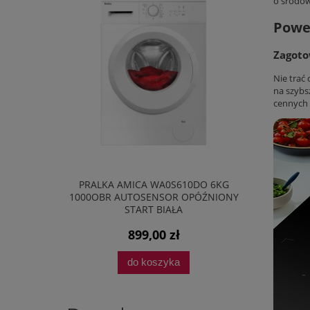
o środow
Powe
Zagoto
Nie trać
na szybs
cennych 
KA AMICA WA0S610DO 6KG
TELEWIZOR TCL 55C69KS QLED 4
BR AUTOSENSOR OPÓŹNIONY
SMART TV GOOGLE TV WIFI BLUE
START BIAŁA
60HZ
899,00 zł
1 855,54 zł
do koszyka
do koszyka