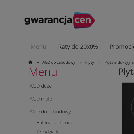
Menu
Raty do 20x0%
Promocj
»
»
»
AGD do zabudowy
Płyty
Płyta indukcyjn
Menu
Pły
AGD duże
AGD małe
AGD do zabudowy
Baterie kuchenne
Chłodziarki