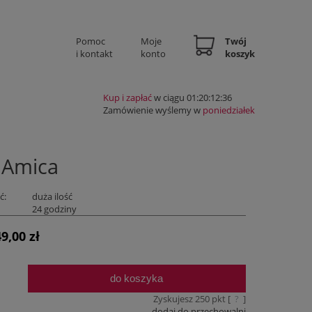
Pomoc
Moje
Twój
i kontakt
konto
koszyk
Kup i zapłać
w ciągu 01:20:12:35
Zamówienie wyślemy w
poniedziałek
 Amica
ć:
duża ilość
:
24 godziny
9,00 zł
do koszyka
.
Zyskujesz
250
pkt [
?
]
dodaj do przechowalni