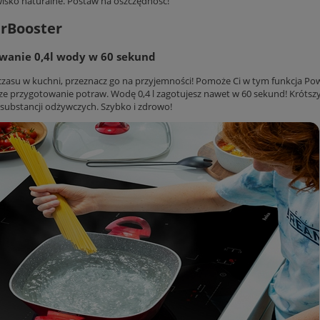
isko naturalne. Postaw na oszczędność!
rBooster
wanie 0,4l wody w 60 sekund
 czasu w kuchni, przeznacz go na przyjemności! Pomoże Ci w tym funkcja Po
ze przygotowanie potraw. Wodę 0,4 l zagotujesz nawet w 60 sekund! Krótszy
substancji odżywczych. Szybko i zdrowo!
K UHD
LODÓWKA AMICA FK2965.3RAA 244L
LODÓWKA DO
TOOTH
181CM SLIMSIZE RETRO LED CZERWONA
BK2665.4I(E) 20
CIC
2 198,99 zł
1 5
do koszyka
do