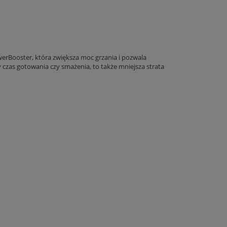
werBooster, która zwiększa moc grzania i pozwala
 czas gotowania czy smażenia, to także mniejsza strata
 ZABUDOWY AMICA
EKSPRES AUTOMATYCZNY DELONGHI
2L 157,4CM FLEXISHELF
ECAM290.81.TB 1450W 1,8L 15BAR
HA PRACA
97,05 zł
1 696,99 zł
 koszyka
do koszyka