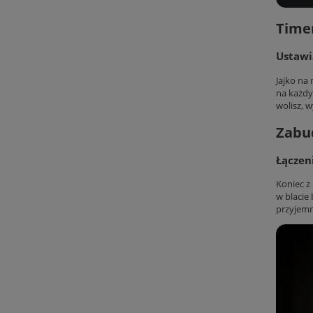
Timer
Ustawi
Jajko na
na każdy
wolisz, 
Zabu
Łączen
Koniec z
w blacie
przyjemn