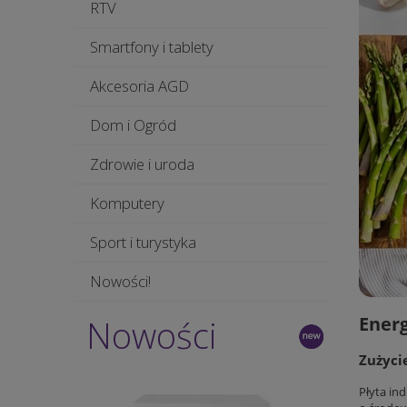
RTV
Smartfony i tablety
Akcesoria AGD
Dom i Ogród
Zdrowie i uroda
Komputery
Sport i turystyka
Nowości!
Ener
Nowości
Zużyci
Płyta in