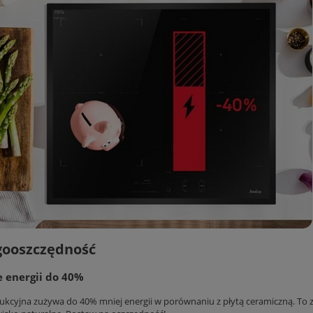
gooszczędność
e energii do 40%
dukcyjna zużywa do 40% mniej energii w porównaniu z płytą ceramiczną. To zn