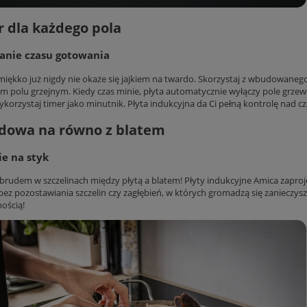
 dla każdego pola
anie czasu gotowania
 miękko już nigdy nie okaże się jajkiem na twardo. Skorzystaj z wbudowanego 
m polu grzejnym. Kiedy czas minie, płyta automatycznie wyłączy pole grzew
wykorzystaj timer jako minutnik. Płyta indukcyjna da Ci pełną kontrolę nad
dowa na równo z blatem
ie na styk
 brudem w szczelinach między płytą a blatem! Płyty indukcyjne Amica zaproj
 bez pozostawiania szczelin czy zagłębień, w których gromadzą się zanieczysz
ością!