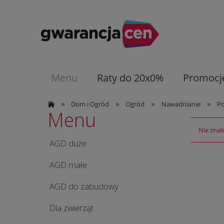
Menu
Raty do 20x0%
Promocj
»
»
»
»
Dom i Ogród
Ogród
Nawadnianie
Po
Menu
Nie znal
AGD duże
AGD małe
AGD do zabudowy
Dla zwierząt