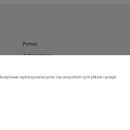
Pomoc
Zadzwoń do nas
Tel.
?
+48 730-860-006
Pon-Pt - 8:30 - 15:30
kceptować wykorzystanie przez nas wszystkich tych plików i przejść
bok@abinvest.info
ul. Lędzińska 14, 43-143 Lędziny, woj. śląskie
NIP: 6462981202