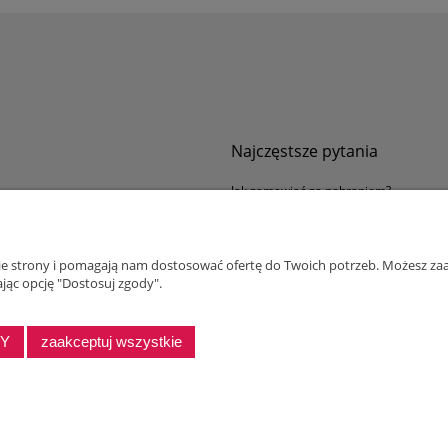
Najczęstsze pytania
Jak zamawiać za pobraniem?
ności
Kurier nie pozwala sprawdzić przesyłki
tawy
Zwroty i reklamacje
nie strony i pomagają nam dostosować ofertę do Twoich potrzeb. Możesz zaa
ywatności
jąc opcję "Dostosuj zgody".
alnościowy dla firm
DY
zaakceptuj wszystkie
Sklep internetowy Shoper Premium