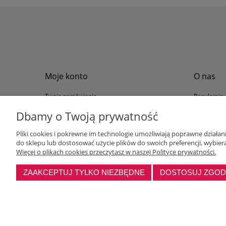
Moje konto
O nas
Twoje zamówienia
Regulamin
Przechowalnia
Formy płat
Dbamy o Twoją prywatność
Ustawienia konta
Formy dos
Pliki cookies i pokrewne im technologie umożliwiają poprawne działa
Polityka pr
do sklepu lub dostosować użycie plików do swoich preferencji, wybiera
Program loj
Więcej o plikach cookies przeczytasz w naszej Polityce prywatności.
ZAAKCEPTUJ TYLKO NIEZBĘDNE
DOSTOSUJ ZGO