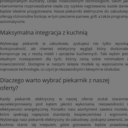
profesjonalnych kucharzy. Dzięki nowoczesnym technologiom, takim jak
równomierne rozprowadzanie ciepła czy szybkie nagrzewanie, każde danie
będzie idealnie przygotowane. Nasze piekarniki elektryczne do zabudowy
oferują różnorodne funkcje, w tym pieczenie parowe, grill, a także programy
automatyczne.
Maksymalna integracja z kuchnią
Wybierając piekarnik w zabudowie, zyskujesz nie tylko wysoką
funkcjonalność, ale również estetyczny wygląd, który doskonale
komponuje się z resztą mebli i sprzętów kuchennych. Taki wybór jest
idealnym rozwiązaniem dla tych, którzy cenią sobie minimalizm i
nowoczesność. Dostępne w naszym sklepie modele są wyposażone w
najnowsze technologie, co czyni je niezawodnymi i łatwymi w obsłudze.
Dlaczego warto wybrać piekarnik z naszej
oferty?
Każdy piekarnik elektryczny w naszej ofercie został starannie
wyselekcjonowany pod kątem jakości wykonania, niezawodności i
efektywności energetycznej. Ponadto nasz asortyment zawiera modele,
które spełniają najwyższe standardy bezpieczeństwa i ergonomii.
Wybierając nasz piekarnik elektryczny do zabudowy, zyskujesz pewność, że
kuchnia stanie się miejscem, gdzie gotowanie będzie prawdziwą