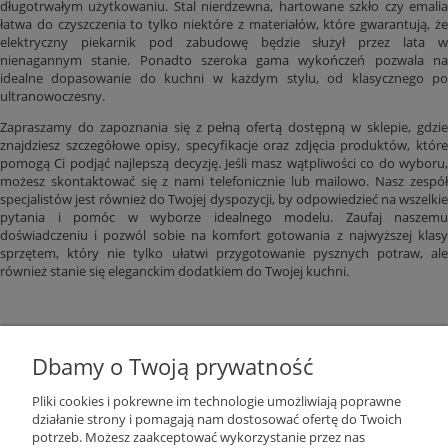
długotrwałym użytkowaniu. Stal nierdzewna, hartowane szkło czy emalia
łatwa do czyszczenia to tylko niektóre z materiałów, które gwarantują, że
elektryczny piekarnik pod zabudowę będzie służył przez lata w
nienagannym stanie. Ponadto szeroka gama wykończeń pozwala na
idealne dopasowanie do kuchni w każdym stylu, od klasycznego po
ultranowoczesny.
Zapraszamy do zapoznania się z pełną ofertą dostępną w sklepie, gdzie
znajdziesz szczegółowe opisy, specyfikacje oraz zdjęcia produktów, które
pomogą Ci podjąć najlepszą decyzję. Jeśli masz wątpliwości co do wyboru,
możesz skontaktować się z nami telefonicznie lub mailowo. Nasz zespół
specjalistów jest również do Twojej dyspozycji, by odpowiedzieć na wszelkie
pytania i pomóc w wyborze idealnego modelu. Zaufaj naszemu
doświadczeniu i pozwól sobie na komfort gotowania z najwyższej klasy
sprzętem, który nie tylko ułatwi przygotowanie pysznych potraw, ale
również stanie się eleganckim dodatkiem do Twojej kuchni.
Dbamy o Twoją prywatność
Pliki cookies i pokrewne im technologie umożliwiają poprawne
działanie strony i pomagają nam dostosować ofertę do Twoich
potrzeb. Możesz zaakceptować wykorzystanie przez nas