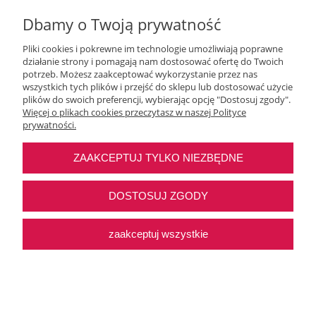
Dbamy o Twoją prywatność
Pliki cookies i pokrewne im technologie umożliwiają poprawne
działanie strony i pomagają nam dostosować ofertę do Twoich
potrzeb. Możesz zaakceptować wykorzystanie przez nas
wszystkich tych plików i przejść do sklepu lub dostosować użycie
Moje konto
plików do swoich preferencji, wybierając opcję "Dostosuj zgody".
Więcej o plikach cookies przeczytasz w naszej Polityce
prywatności.
O nas
ZAAKCEPTUJ TYLKO NIEZBĘDNE
Najczęstsze pytania
DOSTOSUJ ZGODY
Pomoc
zaakceptuj wszystkie
Sklep internetowy Shoper Premium