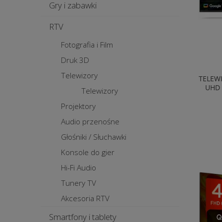
Gry i zabawki
RTV
Fotografia i Film
Druk 3D
Telewizory
TELEW
UHD 
Telewizory
Projektory
Audio przenośne
Głośniki / Słuchawki
Konsole do gier
Hi-Fi Audio
Tunery TV
Akcesoria RTV
Smartfony i tablety