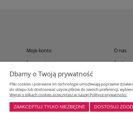
Moje konto
O nas
Twoje zamówienia
Regulamin
Przechowalnia
Formy płat
Dbamy o Twoją prywatność
Ustawienia konta
Formy dos
Pliki cookies i pokrewne im technologie umożliwiają poprawne działa
Polityka pr
do sklepu lub dostosować użycie plików do swoich preferencji, wybiera
Program loj
Więcej o plikach cookies przeczytasz w naszej Polityce prywatności.
ZAAKCEPTUJ TYLKO NIEZBĘDNE
DOSTOSUJ ZGO