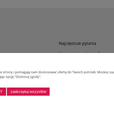
Najczęstsze pytania
Jak zamawiać za pobraniem?
ności
Kurier nie pozwala sprawdzić przesyłki
tawy
Zwroty i reklamacje
nie strony i pomagają nam dostosować ofertę do Twoich potrzeb. Możesz zaa
ywatności
jąc opcję "Dostosuj zgody".
alnościowy dla firm
DY
zaakceptuj wszystkie