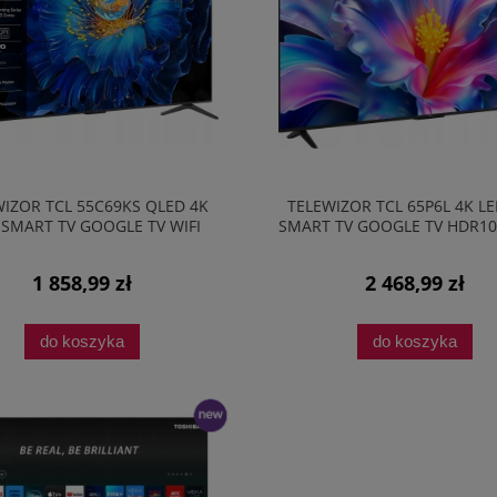
IZOR TCL 55C69KS QLED 4K
TELEWIZOR TCL 65P6L 4K L
SMART TV GOOGLE TV WIFI
SMART TV GOOGLE TV HDR10
BLUETOOTH 60HZ
AUDIO CZARNY
1 858,99 zł
2 468,99 zł
do koszyka
do koszyka
nowość