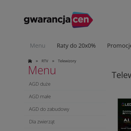
Menu
Raty do 20x0%
Promocj
»
»
RTV
Telewizory
Menu
Tele
AGD duże
AGD małe
AGD do zabudowy
Dla zwierząt