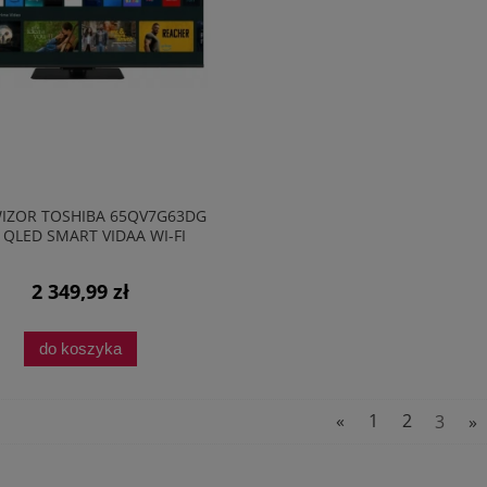
IZOR TOSHIBA 65QV7G63DG
 QLED SMART VIDAA WI-FI
BLUETOOTH PVR
2 349,99 zł
do koszyka
«
1
2
3
»