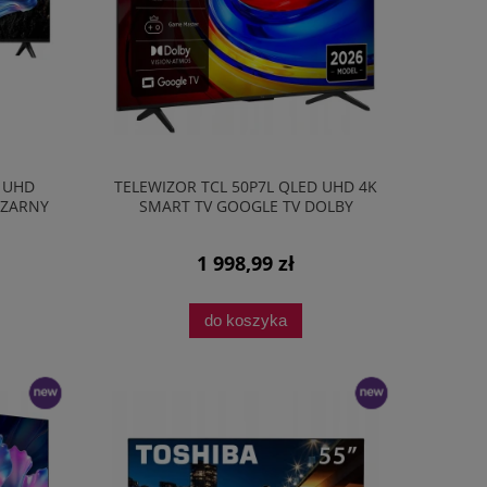
K UHD
TELEWIZOR TCL 50P7L QLED UHD 4K
CZARNY
SMART TV GOOGLE TV DOLBY
ATMOS HDR
1 998,99 zł
do koszyka
nowość
nowość