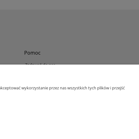
Pomoc
Zadzwoń do nas
Tel.
?
+48 730-860-006
Pon-Pt - 8:30 - 15:30
kceptować wykorzystanie przez nas wszystkich tych plików i przejść
bok@abinvest.info
ul. Lędzińska 14, 43-143 Lędziny, woj. śląskie
NIP: 6462981202