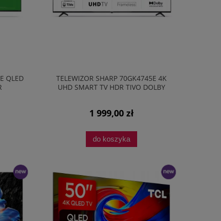
E QLED
TELEWIZOR SHARP 70GK4745E 4K
R
UHD SMART TV HDR TIVO DOLBY
RNY
ATMOS LED CZARNY
1 999,00 zł
do koszyka
nowość
nowość