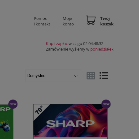
Pomoc
Moje
Twój
i kontakt
konto
koszyk
Kup i zapłać
w ciągu 02:04:48:31
Zamówienie wyślemy w
poniedziałek
Widok ze zdjęciem
Widok pełny
nowość
nowość