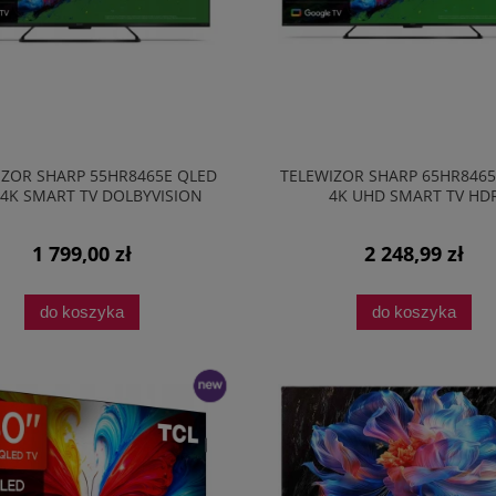
IZOR SHARP 55HR8465E QLED
TELEWIZOR SHARP 65HR8465
4K SMART TV DOLBYVISION
4K UHD SMART TV HD
144HZ CZARNY
DOLBYVISION 144HZ CZA
1 799,00 zł
2 248,99 zł
do koszyka
do koszyka
nowość