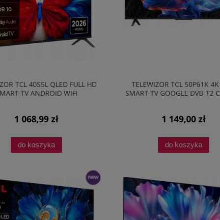
ZOR TCL 40S5L QLED FULL HD
TELEWIZOR TCL 50P61K 4
MART TV ANDROID WIFI
SMART TV GOOGLE DVB-T2 
BLUETOOTH CZARNY
HDR HDMI
1 068,99 zł
1 149,00 zł
do koszyka
do koszyka
nowość