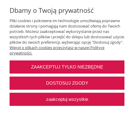
Dbamy o Twoją prywatność
Pliki cookies i pokrewne im technologie umożliwiają poprawne
działanie strony i pomagają nam dostosować ofertę do Twoich
potrzeb. Możesz zaakceptować wykorzystanie przez nas
wszystkich tych plików i przejść do sklepu lub dostosować użycie
Moje konto
plików do swoich preferencji, wybierając opcję "Dostosuj zgody".
Więcej o plikach cookies przeczytasz w naszej Polityce
prywatności.
O nas
ZAAKCEPTUJ TYLKO NIEZBĘDNE
Najczęstsze pytania
DOSTOSUJ ZGODY
Pomoc
zaakceptuj wszystkie
Sklep internetowy Shoper Premium