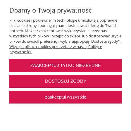
Dbamy o Twoją prywatność
Pliki cookies i pokrewne im technologie umożliwiają poprawne
działanie strony i pomagają nam dostosować ofertę do Twoich
potrzeb. Możesz zaakceptować wykorzystanie przez nas
wszystkich tych plików i przejść do sklepu lub dostosować użycie
Moje konto
plików do swoich preferencji, wybierając opcję "Dostosuj zgody".
Więcej o plikach cookies przeczytasz w naszej Polityce
prywatności.
O nas
ZAAKCEPTUJ TYLKO NIEZBĘDNE
Najczęstsze pytania
DOSTOSUJ ZGODY
Pomoc
zaakceptuj wszystkie
Sklep internetowy Shoper Premium