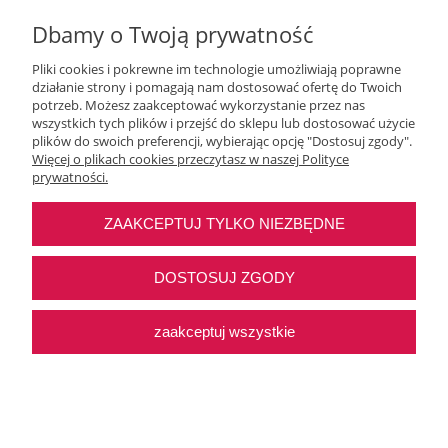
Dbamy o Twoją prywatność
Pliki cookies i pokrewne im technologie umożliwiają poprawne
działanie strony i pomagają nam dostosować ofertę do Twoich
potrzeb. Możesz zaakceptować wykorzystanie przez nas
wszystkich tych plików i przejść do sklepu lub dostosować użycie
Moje konto
plików do swoich preferencji, wybierając opcję "Dostosuj zgody".
Więcej o plikach cookies przeczytasz w naszej Polityce
prywatności.
O nas
ZAAKCEPTUJ TYLKO NIEZBĘDNE
Najczęstsze pytania
DOSTOSUJ ZGODY
Pomoc
zaakceptuj wszystkie
Sklep internetowy Shoper Premium