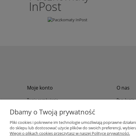
InPost
Moje konto
O nas
Twoje zamówienia
Regulamin
Przechowalnia
Formy płat
Dbamy o Twoją prywatność
Ustawienia konta
Formy dos
Pliki cookies i pokrewne im technologie umożliwiają poprawne działa
Polityka pr
do sklepu lub dostosować użycie plików do swoich preferencji, wybiera
Program loj
Więcej o plikach cookies przeczytasz w naszej Polityce prywatności.