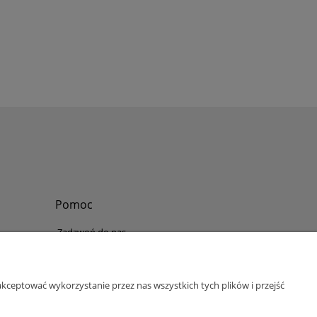
Pomoc
Zadzwoń do nas
Tel.
?
+48 730-860-006
Pon-Pt - 8:30 - 15:30
kceptować wykorzystanie przez nas wszystkich tych plików i przejść
bok@abinvest.info
ul. Lędzińska 14, 43-143 Lędziny, woj. śląskie