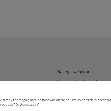
Najczęstsze pytania
Jak zamawiać za pobraniem?
ności
Kurier nie pozwala sprawdzić przesyłki
tawy
Zwroty i reklamacje
nie strony i pomagają nam dostosować ofertę do Twoich potrzeb. Możesz zaa
ywatności
jąc opcję "Dostosuj zgody".
alnościowy dla firm