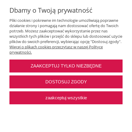
Dbamy o Twoją prywatność
Pliki cookies i pokrewne im technologie umożliwiają poprawne
działanie strony i pomagają nam dostosować ofertę do Twoich
potrzeb. Możesz zaakceptować wykorzystanie przez nas
wszystkich tych plików i przejść do sklepu lub dostosować użycie
Moje konto
plików do swoich preferencji, wybierając opcję "Dostosuj zgody".
Więcej o plikach cookies przeczytasz w naszej Polityce
prywatności.
O nas
ZAAKCEPTUJ TYLKO NIEZBĘDNE
Najczęstsze pytania
DOSTOSUJ ZGODY
Pomoc
zaakceptuj wszystkie
Sklep internetowy Shoper Premium