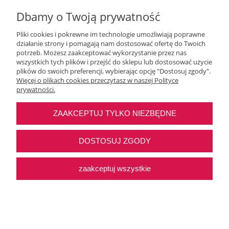
Dbamy o Twoją prywatność
Pliki cookies i pokrewne im technologie umożliwiają poprawne
działanie strony i pomagają nam dostosować ofertę do Twoich
Moje konto
potrzeb. Możesz zaakceptować wykorzystanie przez nas
wszystkich tych plików i przejść do sklepu lub dostosować użycie
plików do swoich preferencji, wybierając opcję "Dostosuj zgody".
O nas
Więcej o plikach cookies przeczytasz w naszej Polityce
prywatności.
Najczęstsze pytania
ZAAKCEPTUJ TYLKO NIEZBĘDNE
Pomoc
DOSTOSUJ ZGODY
zaakceptuj wszystkie
Sklep internetowy Shoper Premium