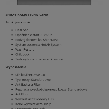
SPECYFIKACJA TECHNICZNA
Funkcjonalność
HalfLoad
Opóźnienie startu: 3/6/9h
Rodzaj dozownika: ShineDose
System suszenia: HotAir System
WashRestart
ChildLock
Tryb wyboru programu: Przyciski
Wyposażenie
Silnik: SilentDrive 2.0
Typ koszy: Standardowe
AntiBacteria Filter
Regulacja wysokości górnego kosza: Standardowe
AntiFlood
Wyświetlacz: Diodowy LED
Kolor wyświetlacza: Biały
Sterowanie: Przycisk