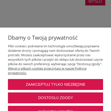
WYŚLIJ
Dbamy o Twoją prywatność
Pliki cookies i pokrewne im technologie umożliwiają poprawne
działanie strony i pomagają nam dostosować ofertę do Twoich
potrzeb. Możesz zaakceptować wykorzystanie przez nas
wszystkich tych plików i przejść do sklepu lub dostosować użycie
Moje konto
plików do swoich preferencji, wybierając opcję "Dostosuj zgody".
Więcej o plikach cookies przeczytasz w naszej Polityce
prywatności.
O nas
ZAAKCEPTUJ TYLKO NIEZBĘDNE
Najczęstsze pytania
DOSTOSUJ ZGODY
Pomoc