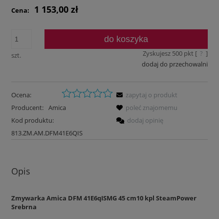
1 153,00 zł
Cena:
do koszyka
Zyskujesz
500
pkt [
?
]
szt.
dodaj do przechowalni
Ocena:
zapytaj o produkt
Producent:
Amica
poleć znajomemu
Kod produktu:
dodaj opinię
813.ZM.AM.DFM41E6QIS
Opis
Zmywarka Amica DFM 41E6qISMG 45 cm10 kpl SteamPower
Srebrna