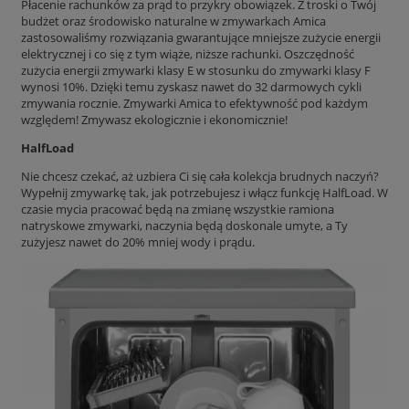
Płacenie rachunków za prąd to przykry obowiązek. Z troski o Twój
budżet oraz środowisko naturalne w zmywarkach Amica
zastosowaliśmy rozwiązania gwarantujące mniejsze zużycie energii
elektrycznej i co się z tym wiąże, niższe rachunki. Oszczędność
zużycia energii zmywarki klasy E w stosunku do zmywarki klasy F
wynosi 10%. Dzięki temu zyskasz nawet do 32 darmowych cykli
zmywania rocznie. Zmywarki Amica to efektywność pod każdym
względem! Zmywasz ekologicznie i ekonomicznie!
HalfLoad
Nie chcesz czekać, aż uzbiera Ci się cała kolekcja brudnych naczyń?
Wypełnij zmywarkę tak, jak potrzebujesz i włącz funkcję HalfLoad. W
czasie mycia pracować będą na zmianę wszystkie ramiona
natryskowe zmywarki, naczynia będą doskonale umyte, a Ty
zużyjesz nawet do 20% mniej wody i prądu.