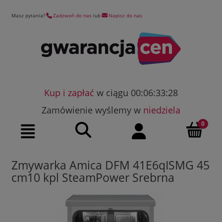
Masz pytania?
Zadzwoń do nas
lub
Napisz do nas
Kup i zapłać
w ciągu 00:06:33:27
Zamówienie wyślemy w
niedziela
Szukaj
Moje konto
Menu
Zmywarka Amica DFM 41E6qISMG 45
cm10 kpl SteamPower Srebrna