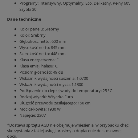
Programy: Intensywny, Optymalny, Eco, Delikatny, Pełny 60',
Szybki 30'
Dane techniczne
Kolor panelu: Srebrny
Kolor: Srebrny
Głębokość netto: 600 mm
Wysokość netto: 845 mm
Szerokość netto: 448 mm
Klasa energetyczna: E
Klasa emisji hałasu: C
Poziom głośności: 49 dB
Wskaźnik wydajności suszenia: 1.0700
Wskaźnik wydajności mycia: 1.1300
Podłączenie do ciepłej wody do temperatury: 25 °C
Rodzaj wtyczki: Wtyczka Euro
Długość przewodu zasilającego: 150 cm
Moc całkowita: 1930 W
Napięcie: 230V
*Dostawa sprzętu AGD nie obejmuje wniesienia, w przypadku chęci
skorzystania z takiej usługi prosimy o dopłacenie do stosownej
opcji.