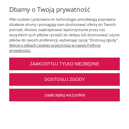
Dbamy o Twoją prywatność
Pliki cookies i pokrewne im technologie umożliwiają poprawne
działanie strony i pomagają nam dostosować ofertę do Twoich
Moje konto
potrzeb. Możesz zaakceptować wykorzystanie przez nas
wszystkich tych plików i przejść do sklepu lub dostosować użycie
plików do swoich preferencji, wybierając opcję "Dostosuj zgody".
O nas
Więcej o plikach cookies przeczytasz w naszej Polityce
prywatności.
Najczęstsze pytania
ZAAKCEPTUJ TYLKO NIEZBĘDNE
Pomoc
DOSTOSUJ ZGODY
zaakceptuj wszystkie
Sklep internetowy Shoper Premium