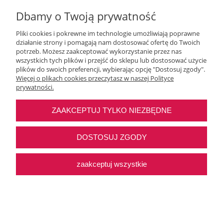
Dbamy o Twoją prywatność
Pliki cookies i pokrewne im technologie umożliwiają poprawne
działanie strony i pomagają nam dostosować ofertę do Twoich
Moje konto
potrzeb. Możesz zaakceptować wykorzystanie przez nas
wszystkich tych plików i przejść do sklepu lub dostosować użycie
plików do swoich preferencji, wybierając opcję "Dostosuj zgody".
O nas
Więcej o plikach cookies przeczytasz w naszej Polityce
prywatności.
Najczęstsze pytania
ZAAKCEPTUJ TYLKO NIEZBĘDNE
Pomoc
DOSTOSUJ ZGODY
zaakceptuj wszystkie
Sklep internetowy Shoper Premium