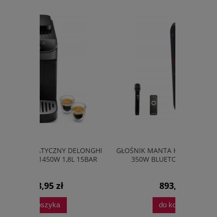
DELONGHI
GŁOŚNIK MANTA KRIOS SPK1202B250
TELEWIZOR
8L 15BAR
350W BLUETOOTH KARAOKE
TV GOOGLE
893,95 zł
do koszyka