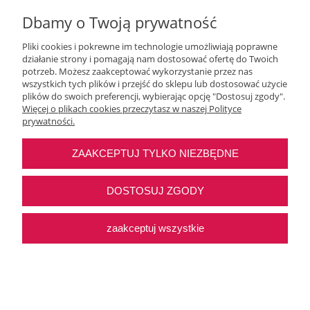
Dbamy o Twoją prywatność
Pliki cookies i pokrewne im technologie umożliwiają poprawne
działanie strony i pomagają nam dostosować ofertę do Twoich
Moje konto
potrzeb. Możesz zaakceptować wykorzystanie przez nas
wszystkich tych plików i przejść do sklepu lub dostosować użycie
plików do swoich preferencji, wybierając opcję "Dostosuj zgody".
O nas
Więcej o plikach cookies przeczytasz w naszej Polityce
prywatności.
Najczęstsze pytania
ZAAKCEPTUJ TYLKO NIEZBĘDNE
Pomoc
DOSTOSUJ ZGODY
zaakceptuj wszystkie
Sklep internetowy Shoper Premium