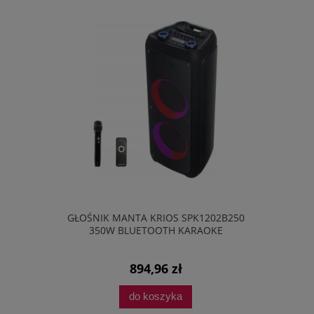
DELONGHI
GŁOŚNIK MANTA KRIOS SPK1202B250
TELEWIZOR
8L 15BAR
350W BLUETOOTH KARAOKE
TV GOOGLE
894,96 zł
do koszyka