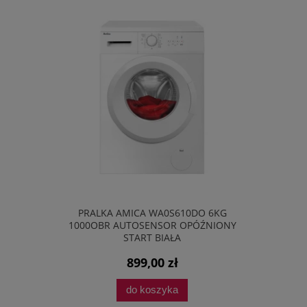
HD
PRALKA AMICA WA0S610DO 6KG
TELEWIZOR TCL 55
TH
1000OBR AUTOSENSOR OPÓŹNIONY
SMART TV GOOGLE 
START BIAŁA
60
899,00 zł
1 864
do koszyka
do ko