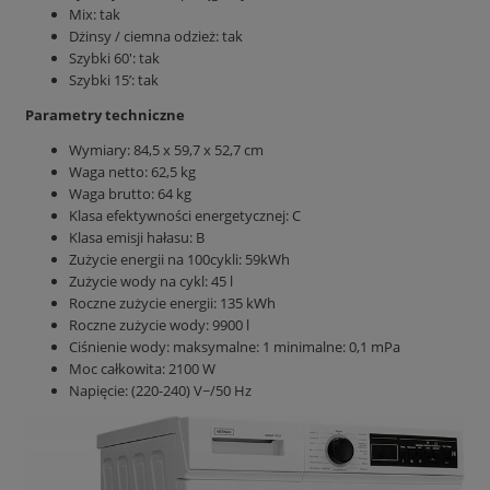
Mix: tak
Dżinsy / ciemna odzież: tak
Szybki 60': tak
Szybki 15’: tak
Parametry techniczne
Wymiary: 84,5 x 59,7 x 52,7 cm
Waga netto: 62,5 kg
Waga brutto: 64 kg
Klasa efektywności energetycznej: C
Klasa emisji hałasu: B
Zużycie energii na 100cykli: 59kWh
Zużycie wody na cykl: 45 l
Roczne zużycie energii: 135 kWh
Roczne zużycie wody: 9900 l
Ciśnienie wody: maksymalne: 1 minimalne: 0,1 mPa
Moc całkowita: 2100 W
Napięcie: (220-240) V~/50 Hz