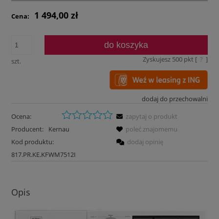
1 494,00 zł
Cena:
do koszyka
Zyskujesz
500
pkt [
?
]
szt.
dodaj do przechowalni
Ocena:
zapytaj o produkt
Producent:
Kernau
poleć znajomemu
Kod produktu:
dodaj opinię
817.PR.KE.KFWM7512I
Opis