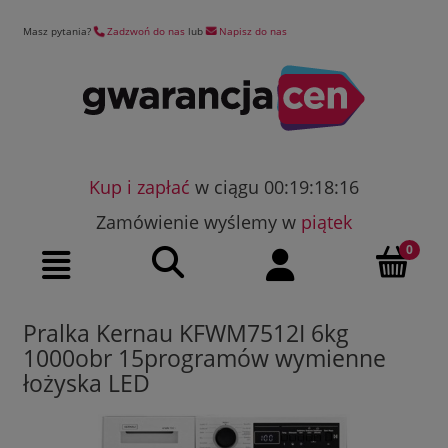
Masz pytania?
Zadzwoń do nas
lub
Napisz do nas
Kup i zapłać
w ciągu 00:19:18:15
Zamówienie wyślemy w
piątek
Szukaj
Moje konto
Menu
Pralka Kernau KFWM7512I 6kg
1000obr 15programów wymienne
łożyska LED