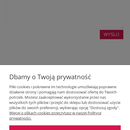
WYŚLIJ
Dbamy o Twoją prywatność
Pliki cookies i pokrewne im technologie umożliwiają poprawne
działanie strony i pomagają nam dostosować ofertę do Twoich
potrzeb. Możesz zaakceptować wykorzystanie przez nas
wszystkich tych plików i przejść do sklepu lub dostosować użycie
Moje konto
plików do swoich preferencji, wybierając opcję "Dostosuj zgody".
Więcej o plikach cookies przeczytasz w naszej Polityce
prywatności.
O nas