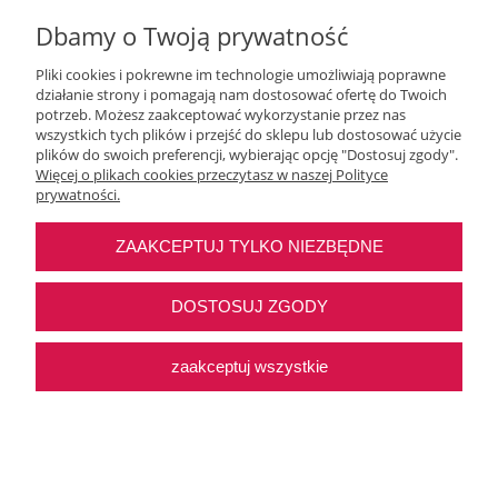
Dbamy o Twoją prywatność
Pliki cookies i pokrewne im technologie umożliwiają poprawne
działanie strony i pomagają nam dostosować ofertę do Twoich
Moje konto
potrzeb. Możesz zaakceptować wykorzystanie przez nas
wszystkich tych plików i przejść do sklepu lub dostosować użycie
plików do swoich preferencji, wybierając opcję "Dostosuj zgody".
O nas
Więcej o plikach cookies przeczytasz w naszej Polityce
prywatności.
Najczęstsze pytania
ZAAKCEPTUJ TYLKO NIEZBĘDNE
Pomoc
DOSTOSUJ ZGODY
zaakceptuj wszystkie
Sklep internetowy Shoper Premium