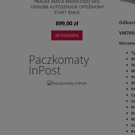
D FULL HD
PRALKA AMICA WA0S610DO 6KG
TELEWIZOR
BLUETOOTH
1000OBR AUTOSENSOR OPÓŹNIONY
SMART TV 
START BIAŁA
Odkurz
899,00 zł
VM705
do koszyka
Kluczow
T
Paczkomaty
W
S
InPost
M
P
D
P
C
C
Na
D
M
C
Ko