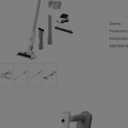
Ocena:
Producent
Kod produ
828.ODK.A