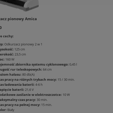
 TCL 55C69KS QLED 4K UHD
LODÓWKA AMICA FK2965.3RAA 244
GOOGLE TV WIFI BLUETOOTH
181CM SLIMSIZE RETRO LED CZERW
60HZ
acz pionowy Amica
1 855,54 zł
2 198,99 zł
0
do koszyka
do koszyka
e cechy:
yp:
Odkurzacz pionowy 2 w 1
ysokość:
125 cm
zerokość:
23,5 cm
oc:
160 W
ojemność zbiornika systemu cyklonowego:
0,45 l
ługość rur teleskopowych:
64 cm
oziom hałasu:
80 db(A)
zas pracy na różnych trybach mocy:
15 / 30 min.
zas ładowania baterii:
4-6 h
pięcie baterii:
21,6 V
odatkowe zasilanie w elektroszczotce:
10 W
aksymalny czas pracy:
30 min.
zas pracy na pełnej mocy:
15 min.
lor:
Biały