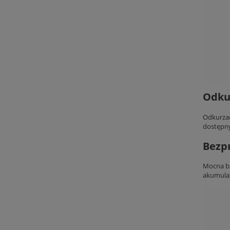
Odkur
Odkurzac
dostępny
Bezp
Mocna ba
akumulat