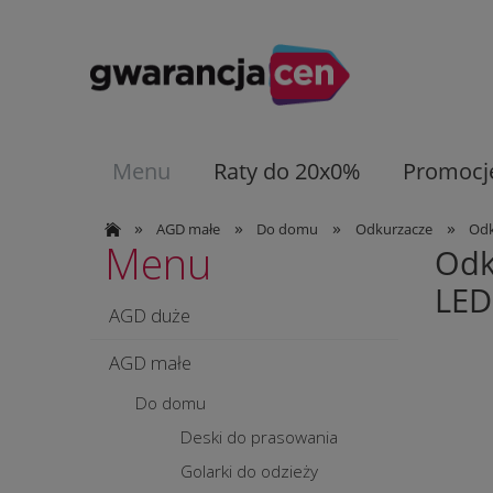
Menu
Raty do 20x0%
Promocj
»
»
»
»
AGD małe
Do domu
Odkurzacze
Odk
Menu
Odk
LED
AGD duże
AGD małe
Do domu
Deski do prasowania
Golarki do odzieży