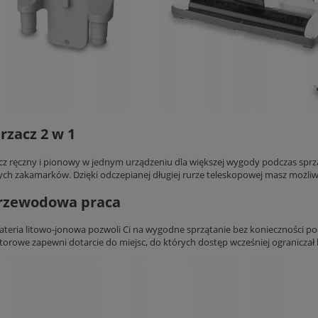
zacz 2 w 1
z ręczny i pionowy w jednym urządzeniu dla większej wygody podczas sprzą
ch zakamarków. Dzięki odczepianej długiej rurze teleskopowej masz możli
rzewodowa praca
teria litowo-jonowa pozwoli Ci na wygodne sprzątanie bez konieczności pod
orowe zapewni dotarcie do miejsc, do których dostęp wcześniej ograniczał k