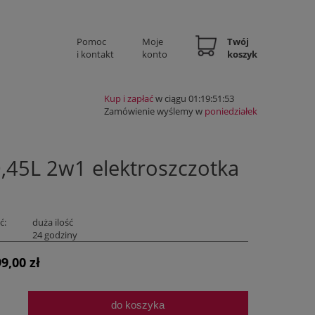
Pomoc
Moje
Twój
i kontakt
konto
koszyk
Kup i zapłać
w ciągu 01:19:51:52
Zamówienie wyślemy w
poniedziałek
45L 2w1 elektroszczotka
ć:
duża ilość
:
24 godziny
9,00 zł
do koszyka
.