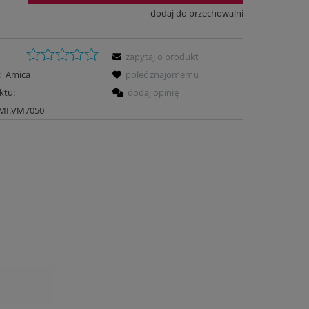
dodaj do przechowalni
zapytaj o produkt
:
Amica
poleć znajomemu
ktu:
dodaj opinię
MI.VM7050