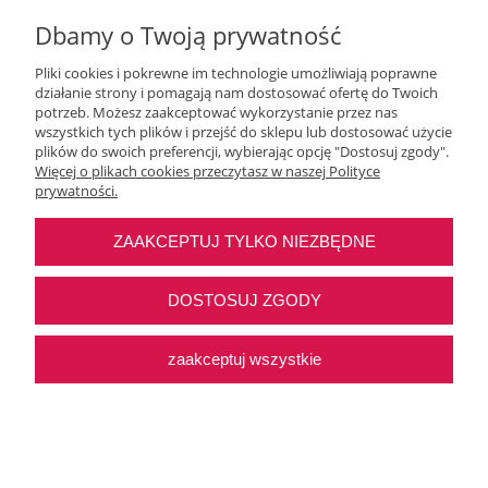
Dbamy o Twoją prywatność
Pliki cookies i pokrewne im technologie umożliwiają poprawne
działanie strony i pomagają nam dostosować ofertę do Twoich
Moje konto
potrzeb. Możesz zaakceptować wykorzystanie przez nas
wszystkich tych plików i przejść do sklepu lub dostosować użycie
plików do swoich preferencji, wybierając opcję "Dostosuj zgody".
O nas
Więcej o plikach cookies przeczytasz w naszej Polityce
prywatności.
Najczęstsze pytania
ZAAKCEPTUJ TYLKO NIEZBĘDNE
Pomoc
DOSTOSUJ ZGODY
zaakceptuj wszystkie
Sklep internetowy Shoper Premium