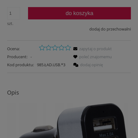
do koszyka
szt.
dodaj do przechowalni
Ocena:
zapytaj o produkt
Producent:
-
poleć znajomemu
Kod produktu:
985.ŁAD.USB.*3
dodaj opinię
Opis