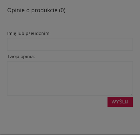
Opinie o produkcie (0)
Imię lub pseudonim:
Twoja opinia:
WYŚLIJ