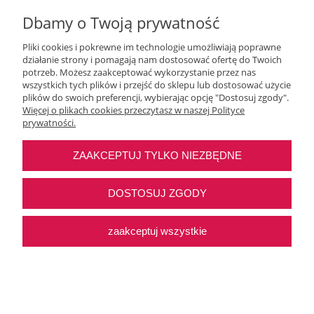
Dbamy o Twoją prywatność
Pliki cookies i pokrewne im technologie umożliwiają poprawne
działanie strony i pomagają nam dostosować ofertę do Twoich
Moje konto
potrzeb. Możesz zaakceptować wykorzystanie przez nas
wszystkich tych plików i przejść do sklepu lub dostosować użycie
plików do swoich preferencji, wybierając opcję "Dostosuj zgody".
O nas
Więcej o plikach cookies przeczytasz w naszej Polityce
prywatności.
Najczęstsze pytania
ZAAKCEPTUJ TYLKO NIEZBĘDNE
Pomoc
DOSTOSUJ ZGODY
zaakceptuj wszystkie
Sklep internetowy Shoper Premium