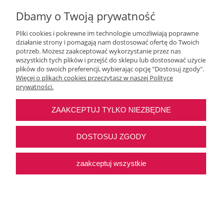
Dbamy o Twoją prywatność
Pliki cookies i pokrewne im technologie umożliwiają poprawne
działanie strony i pomagają nam dostosować ofertę do Twoich
Moje konto
potrzeb. Możesz zaakceptować wykorzystanie przez nas
wszystkich tych plików i przejść do sklepu lub dostosować użycie
plików do swoich preferencji, wybierając opcję "Dostosuj zgody".
O nas
Więcej o plikach cookies przeczytasz w naszej Polityce
prywatności.
Najczęstsze pytania
ZAAKCEPTUJ TYLKO NIEZBĘDNE
Pomoc
DOSTOSUJ ZGODY
zaakceptuj wszystkie
Sklep internetowy Shoper Premium