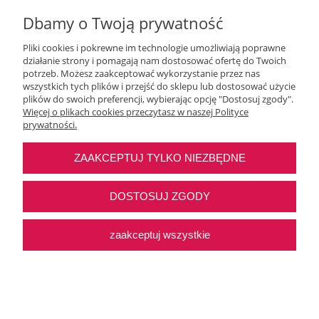
Dbamy o Twoją prywatność
Pliki cookies i pokrewne im technologie umożliwiają poprawne
działanie strony i pomagają nam dostosować ofertę do Twoich
Moje konto
potrzeb. Możesz zaakceptować wykorzystanie przez nas
wszystkich tych plików i przejść do sklepu lub dostosować użycie
plików do swoich preferencji, wybierając opcję "Dostosuj zgody".
O nas
Więcej o plikach cookies przeczytasz w naszej Polityce
prywatności.
Najczęstsze pytania
ZAAKCEPTUJ TYLKO NIEZBĘDNE
Pomoc
DOSTOSUJ ZGODY
zaakceptuj wszystkie
Sklep internetowy Shoper Premium