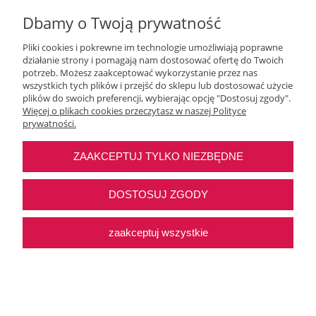
Dbamy o Twoją prywatność
Pliki cookies i pokrewne im technologie umożliwiają poprawne
działanie strony i pomagają nam dostosować ofertę do Twoich
Moje konto
potrzeb. Możesz zaakceptować wykorzystanie przez nas
wszystkich tych plików i przejść do sklepu lub dostosować użycie
plików do swoich preferencji, wybierając opcję "Dostosuj zgody".
O nas
Więcej o plikach cookies przeczytasz w naszej Polityce
prywatności.
Najczęstsze pytania
ZAAKCEPTUJ TYLKO NIEZBĘDNE
Pomoc
DOSTOSUJ ZGODY
zaakceptuj wszystkie
Sklep internetowy Shoper Premium