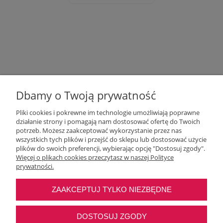
Dbamy o Twoją prywatność
Pliki cookies i pokrewne im technologie umożliwiają poprawne
działanie strony i pomagają nam dostosować ofertę do Twoich
potrzeb. Możesz zaakceptować wykorzystanie przez nas
wszystkich tych plików i przejść do sklepu lub dostosować użycie
Moje konto
plików do swoich preferencji, wybierając opcję "Dostosuj zgody".
Więcej o plikach cookies przeczytasz w naszej Polityce
prywatności.
O nas
ZAAKCEPTUJ TYLKO NIEZBĘDNE
Najczęstsze pytania
DOSTOSUJ ZGODY