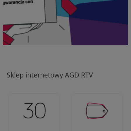
Sklep internetowy AGD RTV
Ciężko pracujemy aby
Jesteśmy firmą z 30-
zapewnić najlepsze
letnim doświadczeniem
oferty