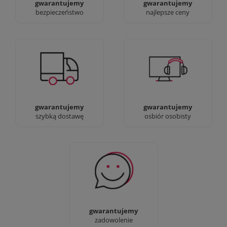
gwarantujemy
gwarantujemy
bezpieczeństwo
najlepsze ceny
Jesteśmy prawdziwi :)
90% dostaw następnego
możesz przyjść i
dnia, bez dopłat!
zobaczyć nasze sklepy
gwarantujemy
gwarantujemy
szybką dostawę
osbiór osobisty
Sprawdź nasze 100%
zadowolenia Klientów
gwarantujemy
zadowolenie