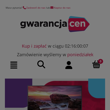
Masz pytania?
Zadzwoń do nas
lub
Napisz do nas
Kup i zapłać
w ciągu 02:16:00:06
Zamówienie wyślemy w
poniedziałek
Szukaj
Moje konto
Menu