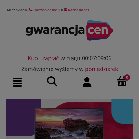
Masz pytania?
Zadzwoń do nas
lub
Napisz do nas
Kup i zapłać
w ciągu 00:07:09:05
Zamówienie wyślemy w
poniedziałek
Szukaj
Moje konto
Menu