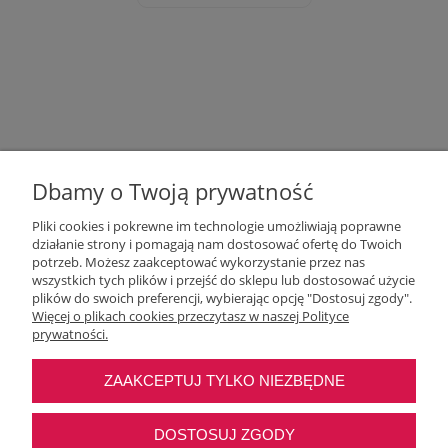
Dbamy o Twoją prywatność
Pliki cookies i pokrewne im technologie umożliwiają poprawne
działanie strony i pomagają nam dostosować ofertę do Twoich
potrzeb. Możesz zaakceptować wykorzystanie przez nas
wszystkich tych plików i przejść do sklepu lub dostosować użycie
Moje konto
plików do swoich preferencji, wybierając opcję "Dostosuj zgody".
Więcej o plikach cookies przeczytasz w naszej Polityce
prywatności.
O nas
ZAAKCEPTUJ TYLKO NIEZBĘDNE
Najczęstsze pytania
DOSTOSUJ ZGODY