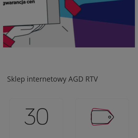
Sklep internetowy AGD RTV
Ciężko pracujemy aby
Jesteśmy firmą z 30-
zapewnić najlepsze
letnim doświadczeniem
oferty