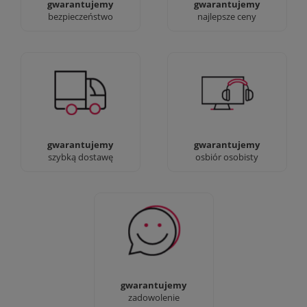
gwarantujemy
gwarantujemy
bezpieczeństwo
najlepsze ceny
Jesteśmy prawdziwi :)
90% dostaw następnego
możesz przyjść i
dnia, bez dopłat!
zobaczyć nasze sklepy
gwarantujemy
gwarantujemy
szybką dostawę
osbiór osobisty
Sprawdź nasze 100%
zadowolenia Klientów
gwarantujemy
zadowolenie