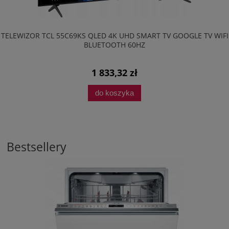
LEWIZOR TCL 55C69KS QLED 4K UHD SMART TV GOOGLE TV WIFI
LO
BLUETOOTH 60HZ
1 833,32 zł
do koszyka
Bestsellery